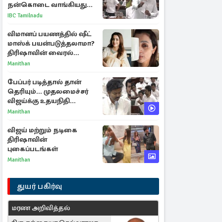
நன்கொடை வாங்கியது
ஏன்? உதயநிதி - ஆதவ்
IBC Tamilnadu
விவாதம்
விமானப் பயணத்தில் ஷீட்
மாஸ்க் பயன்படுத்தலாமா?
திரிஷாவின் வைரல்
செல்ஃபிக்கு மருத்துவர்
Manithan
விளக்கம்
பேப்பர் படித்தால் தான்
தெரியும்... முதலமைச்சர்
விஜய்க்கு உதயநிதி
ஸ்டாலின் பதிலடி
Manithan
விஜய் மற்றும் நடிகை
திரிஷாவின்
புகைப்படங்கள்
Manithan
துயர் பகிர்வு
மரண அறிவித்தல்