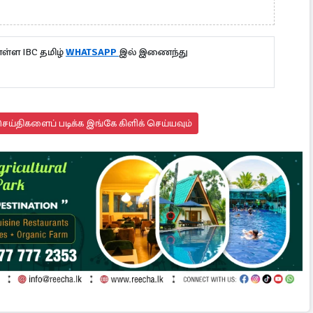
்ள IBC தமிழ்
WHATSAPP
இல் இணைந்து
ய்திகளைப் படிக்க இங்கே கிளிக் செய்யவும்