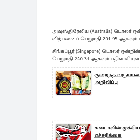
அவுஸ்திரேலிய (Australia) டொலர் ஒ
விற்பனைப் பெறுமதி 201.95 ஆகவும்
சிங்கப்பூர் (Singapore) டொலர் ஒன்
பெறுமதி 240.31 ஆகவும் பதிவாகியுள்
குறைந்த வருமானம்
அறிவிப்பு
கனடாவின் முக்கிய
எச்சரிக்கை