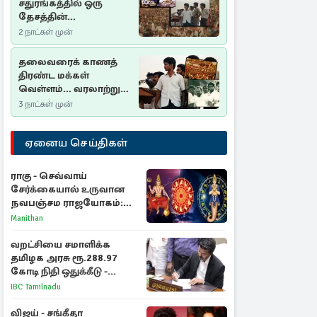
சதுரங்கத்தில் ஒரு
தேசத்தின்
தீர்க்கதரிசனம் :
2 நாட்கள் முன்
சுதுமலை பிரகடனம்
ஒரு வரலாற்றுப் பாடம்
தலைவரைக் காணத்
திரண்ட மக்கள்
வெள்ளம்... வரலாற்றுச்
சிறப்புமிக்க சுதுமலைப்
3 நாட்கள் முன்
பிரகடனம்…
ஏனைய செய்திகள்
ராகு - செவ்வாய்
சேர்க்கையால் உருவான
நவபஞ்சம ராஜயோகம்:
அதிர்ஷ்டம் பெறும் 3
Manithan
ராசிகள்!
வறட்சியை சமாளிக்க
தமிழக அரசு ரூ.288.97
கோடி நிதி ஒதுக்கீடு -
வெளியான அரசாணை
IBC Tamilnadu
விஜய் - சங்கீதா