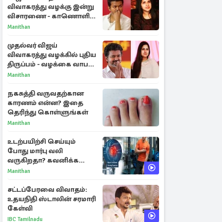
விவாகரத்து வழக்கு இன்று
விசாரணை - காணொளி
மூலம் ஆஜராக வாய்ப்பு
Manithan
முதல்வர் விஜய்
விவாகரத்து வழக்கில் புதிய
திருப்பம் - வழக்கை வாபஸ்
பெற்ற சங்கீதா!
Manithan
நகசுத்தி வருவதற்கான
காரணம் என்ன? இதை
தெரிந்து கொள்ளுங்கள்
Manithan
உடற்பயிற்சி செய்யும்
போது மார்பு வலி
வருகிறதா? கவனிக்க
வேண்டிய எச்சரிக்கை
Manithan
அறிகுறிகள்
சட்டப்பேரவை விவாதம்:
உதயநிதி ஸ்டாலின் சரமாரி
கேள்வி
IBC Tamilnadu