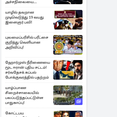
அச்சநிலையை
மையப்படுத்தி
ஜெயசங்கர் அறிக்கை
யாழில் தவறான
முடிவெடுத்து 19 வயது
இளைஞர் பலி!
புலமைப்பரிசில் பரீட்சை
குறித்து வெளியான
அறிவிப்பு!
ஹோர்முஸ் நீரிணையை
மூட ஈரான் புதிய சட்டம்!
சர்வதேசக் கப்பல்
போக்குவரத்தில் பதற்றம்
யாழ்ப்பாண
சிறைச்சாலையில்
பலப்படுத்தப்பட்டுள்ள
பாதுகாப்பு!
கோட்டபய