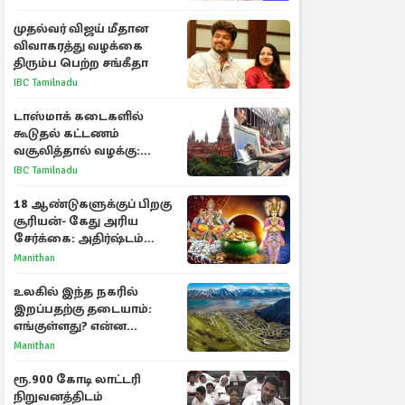
முதல்வர் விஜய் மீதான
விவாகரத்து வழக்கை
திரும்ப பெற்ற சங்கீதா
IBC Tamilnadu
டாஸ்மாக் கடைகளில்
கூடுதல் கட்டணம்
வசூலித்தால் வழக்கு:
சென்னை உயர்நீதிமன்றம்
IBC Tamilnadu
உத்தரவு
18 ஆண்டுகளுக்குப் பிறகு
சூரியன்- கேது அரிய
சேர்க்கை: அதிர்ஷ்டம்
பெறும் 3 ராசிகள்!
Manithan
உலகில் இந்த நகரில்
இறப்பதற்கு தடையாம்:
எங்குள்ளது? என்ன
காரணம் தெரியுமா?
Manithan
ரூ.900 கோடி லாட்டரி
நிறுவனத்திடம்