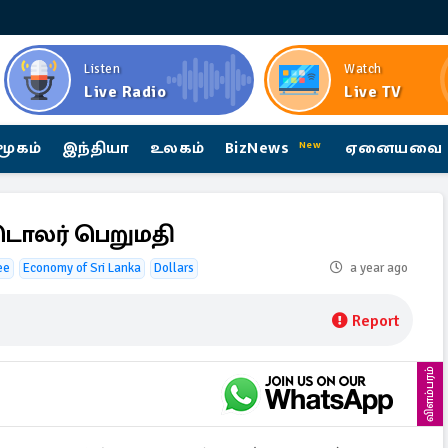
Listen
Watch
Live Radio
Live TV
மூகம்
இந்தியா
உலகம்
BizNews
ஏனையவை
New
ொலர் பெறுமதி
ee
Economy of Sri Lanka
Dollars
a year ago
Report
விளம்பரம்