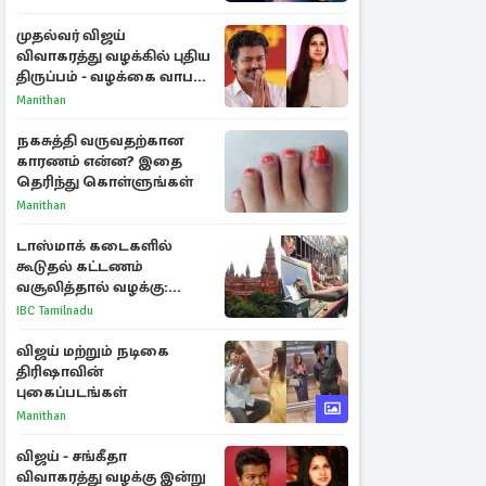
ராசிகள்!
முதல்வர் விஜய்
விவாகரத்து வழக்கில் புதிய
திருப்பம் - வழக்கை வாபஸ்
பெற்ற சங்கீதா!
Manithan
நகசுத்தி வருவதற்கான
காரணம் என்ன? இதை
தெரிந்து கொள்ளுங்கள்
Manithan
டாஸ்மாக் கடைகளில்
கூடுதல் கட்டணம்
வசூலித்தால் வழக்கு:
சென்னை உயர்நீதிமன்றம்
IBC Tamilnadu
உத்தரவு
விஜய் மற்றும் நடிகை
திரிஷாவின்
புகைப்படங்கள்
Manithan
விஜய் - சங்கீதா
விவாகரத்து வழக்கு இன்று