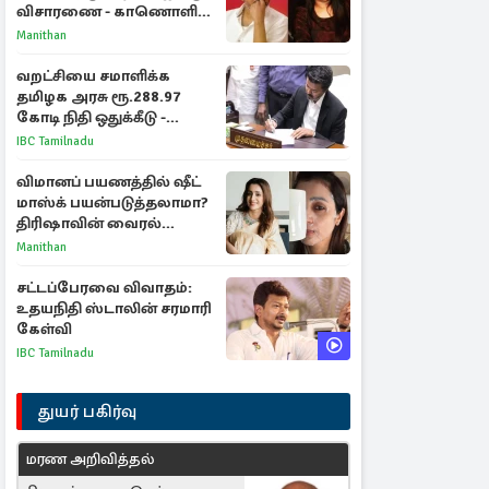
விசாரணை - காணொளி
மூலம் ஆஜராக வாய்ப்பு
Manithan
வறட்சியை சமாளிக்க
தமிழக அரசு ரூ.288.97
கோடி நிதி ஒதுக்கீடு -
வெளியான அரசாணை
IBC Tamilnadu
விமானப் பயணத்தில் ஷீட்
மாஸ்க் பயன்படுத்தலாமா?
திரிஷாவின் வைரல்
செல்ஃபிக்கு மருத்துவர்
Manithan
விளக்கம்
சட்டப்பேரவை விவாதம்:
உதயநிதி ஸ்டாலின் சரமாரி
கேள்வி
IBC Tamilnadu
துயர் பகிர்வு
மரண அறிவித்தல்