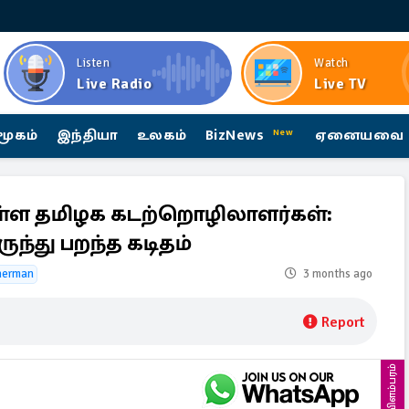
Listen
Watch
Live Radio
Live TV
மூகம்
இந்தியா
உலகம்
BizNews
ஏனையவை
New
்ள தமிழக கடற்றொழிலாளர்கள்:
ுந்து பறந்த கடிதம்
sherman
3 months ago
Report
விளம்பரம்