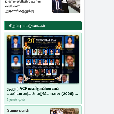
பின்னணியில் உள்ள
கரங்கள்!
அரசாங்கத்துக்கு
கிடைத்த புலனாய்வு
தகவல்
சிறப்பு கட்டுரைகள்
மூதூர் ACF மனிதாபிமானப்
பணியாளர்கள் படுகொலை (2006):
20 ஆண்டுகளாகியும் நீதி
1 நாள் முன்
மறுக்கப்பட்ட மனிதாபிமானப்
பேரவலம்
பேரரசுகளின்