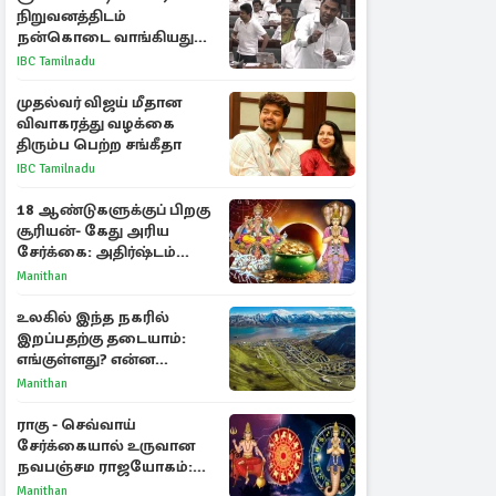
நிறுவனத்திடம்
நன்கொடை வாங்கியது
ஏன்? உதயநிதி - ஆதவ்
IBC Tamilnadu
விவாதம்
முதல்வர் விஜய் மீதான
விவாகரத்து வழக்கை
திரும்ப பெற்ற சங்கீதா
IBC Tamilnadu
18 ஆண்டுகளுக்குப் பிறகு
சூரியன்- கேது அரிய
சேர்க்கை: அதிர்ஷ்டம்
பெறும் 3 ராசிகள்!
Manithan
உலகில் இந்த நகரில்
இறப்பதற்கு தடையாம்:
எங்குள்ளது? என்ன
காரணம் தெரியுமா?
Manithan
ராகு - செவ்வாய்
சேர்க்கையால் உருவான
நவபஞ்சம ராஜயோகம்:
அதிர்ஷ்டம் பெறும் 3
Manithan