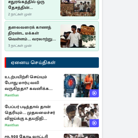
சதுரங்கத்தில் ஒரு
தேசத்தின்
தீர்க்கதரிசனம் :
2 நாட்கள் முன்
சுதுமலை பிரகடனம்
ஒரு வரலாற்றுப் பாடம்
தலைவரைக் காணத்
திரண்ட மக்கள்
வெள்ளம்... வரலாற்றுச்
சிறப்புமிக்க சுதுமலைப்
3 நாட்கள் முன்
பிரகடனம்…
ஏனைய செய்திகள்
உடற்பயிற்சி செய்யும்
போது மார்பு வலி
வருகிறதா? கவனிக்க
வேண்டிய எச்சரிக்கை
Manithan
அறிகுறிகள்
பேப்பர் படித்தால் தான்
தெரியும்... முதலமைச்சர்
விஜய்க்கு உதயநிதி
ஸ்டாலின் பதிலடி
Manithan
ரூ.900 கோடி லாட்டரி