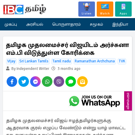
Listen
Watch
Apps
முகப்பு
அரசியல்
பொருளாதாரம்
சமூகம்
இந்தியா
தமிழக முதலமைச்சர் விஜயிடம் அர்ச்சுனா
எம்.பி விடுத்துள்ள கோரிக்கை
Vijay
Sri Lankan Tamils
Tamil nadu
Ramanathan Archchuna
TVK
By Independent Writer
3 months ago
விளம்பரம்
தமிழக முதலமைச்சர் விஜய் ஈழத்தமிழர்களுக்கு
ஆதரவாக குரல் எழுப்ப வேண்டும் என்று யாழ் மாவட்ட