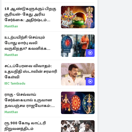
18 ஆண்டுகளுக்குப் பிறகு
சூரியன்- கேது அரிய
சேர்க்கை: அதிர்ஷ்டம்
பெறும் 3 ராசிகள்!
Manithan
உடற்பயிற்சி செய்யும்
போது மார்பு வலி
வருகிறதா? கவனிக்க
வேண்டிய எச்சரிக்கை
Manithan
அறிகுறிகள்
சட்டப்பேரவை விவாதம்:
உதயநிதி ஸ்டாலின் சரமாரி
கேள்வி
IBC Tamilnadu
ராகு - செவ்வாய்
சேர்க்கையால் உருவான
நவபஞ்சம ராஜயோகம்:
அதிர்ஷ்டம் பெறும் 3
Manithan
ராசிகள்!
ரூ.900 கோடி லாட்டரி
நிறுவனத்திடம்