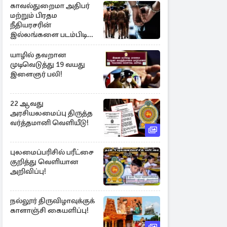
காவல்துறைமா அதிபர்
மற்றும் பிரதம
நீதியரசரின்
இல்லங்களை படம்பிடித்த
சந்தேக நபர் கைது!
யாழில் தவறான
முடிவெடுத்து 19 வயது
இளைஞர் பலி!
22 ஆவது
அரசியலமைப்பு திருத்த
வர்த்தமானி வெளியீடு!
புலமைப்பரிசில் பரீட்சை
குறித்து வெளியான
அறிவிப்பு!
நல்லூர் திருவிழாவுக்குக்
காளாஞ்சி கையளிப்பு!