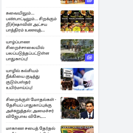
சுவையிலும்...
பண்பாட்டிலும்... சிறக்கும்
றீ(ச்)ஷாவின் அட்சய
பாத்திரம் உணவுத்
திருவிழா ஆரம்பம்
யாழ்ப்பாண
சிறைச்சாலையில்
பலப்படுத்தப்பட்டுள்ள
பாதுகாப்பு!
யாழில் கல்சியம்
நீக்கியை குடித்து
குடும்பஸ்தர்
உயிர்மாய்ப்பு!
சிறைக்குள் மோதல்கள் -
தேசியப் பாதுகாப்புக்கு
அச்சுறுத்தல்: அமைச்சர்
விஜேபால விசேட
அறிவிப்பு
மாகாண சபைத் தேர்தல்