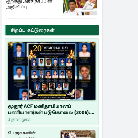
குறித்து அரச தரப்பின்
அறிவிப்பு
சிறப்பு கட்டுரைகள்
மூதூர் ACF மனிதாபிமானப்
பணியாளர்கள் படுகொலை (2006):
20 ஆண்டுகளாகியும் நீதி
1 நாள் முன்
மறுக்கப்பட்ட மனிதாபிமானப்
பேரவலம்
பேரரசுகளின்