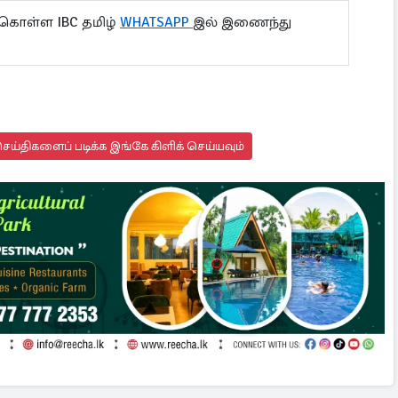
 கொள்ள IBC தமிழ்
WHATSAPP
இல் இணைந்து
ய்திகளைப் படிக்க இங்கே கிளிக் செய்யவும்