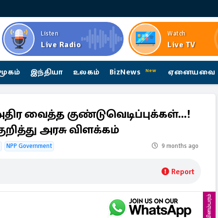
Listen
Watch
Live Radio
Live TV
மூகம்
இந்தியா
உலகம்
BizNews
ஏனையவை
New
ிர வைத்த குண்டுவெடிப்புக்கள்...!
றித்து அரசு விளக்கம்
NPP Government
9 months ago
Report
விளம்பரம்