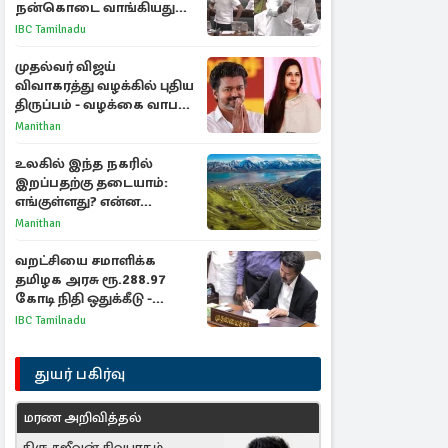
நன்கொடை வாங்கியது
ஏன்? உதயநிதி - ஆதவ்
IBC Tamilnadu
விவாதம்
முதல்வர் விஜய்
விவாகரத்து வழக்கில் புதிய
திருப்பம் - வழக்கை வாபஸ்
பெற்ற சங்கீதா!
Manithan
உலகில் இந்த நகரில்
இறப்பதற்கு தடையாம்:
எங்குள்ளது? என்ன
காரணம் தெரியுமா?
Manithan
வறட்சியை சமாளிக்க
தமிழக அரசு ரூ.288.97
கோடி நிதி ஒதுக்கீடு -
வெளியான அரசாணை
IBC Tamilnadu
துயர் பகிர்வு
மரண அறிவித்தல்
திரு சஜீவன் சிவபாதம்