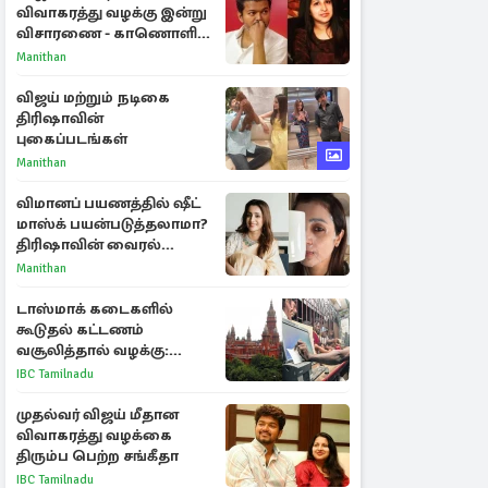
விவாகரத்து வழக்கு இன்று
விசாரணை - காணொளி
மூலம் ஆஜராக வாய்ப்பு
Manithan
விஜய் மற்றும் நடிகை
திரிஷாவின்
புகைப்படங்கள்
Manithan
விமானப் பயணத்தில் ஷீட்
மாஸ்க் பயன்படுத்தலாமா?
திரிஷாவின் வைரல்
செல்ஃபிக்கு மருத்துவர்
Manithan
விளக்கம்
டாஸ்மாக் கடைகளில்
கூடுதல் கட்டணம்
வசூலித்தால் வழக்கு:
சென்னை உயர்நீதிமன்றம்
IBC Tamilnadu
உத்தரவு
முதல்வர் விஜய் மீதான
விவாகரத்து வழக்கை
திரும்ப பெற்ற சங்கீதா
IBC Tamilnadu