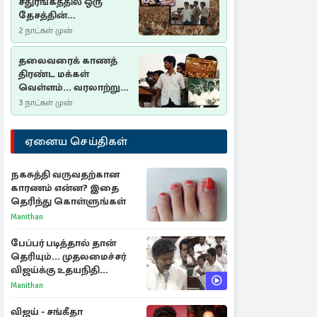
சதுரங்கத்தில் ஒரு
தேசத்தின்
தீர்க்கதரிசனம் :
2 நாட்கள் முன்
சுதுமலை பிரகடனம்
ஒரு வரலாற்றுப் பாடம்
தலைவரைக் காணத்
திரண்ட மக்கள்
வெள்ளம்... வரலாற்றுச்
சிறப்புமிக்க சுதுமலைப்
3 நாட்கள் முன்
பிரகடனம்…
ஏனைய செய்திகள்
நகசுத்தி வருவதற்கான
காரணம் என்ன? இதை
தெரிந்து கொள்ளுங்கள்
Manithan
பேப்பர் படித்தால் தான்
தெரியும்... முதலமைச்சர்
விஜய்க்கு உதயநிதி
ஸ்டாலின் பதிலடி
Manithan
விஜய் - சங்கீதா