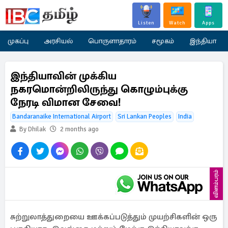
Listen
Watch
Apps
முகப்பு
அரசியல்
பொருளாதாரம்
சமூகம்
இந்தியா
இந்தியாவின் முக்கிய
நகரமொன்றிலிருந்து கொழும்புக்கு
நேரடி விமான சேவை!
Bandaranaike International Airport
Sri Lankan Peoples
India
By Dhilak
2 months ago
விளம்பரம்
சுற்றுலாத்துறையை ஊக்கப்படுத்தும் முயற்சிகளின் ஒரு