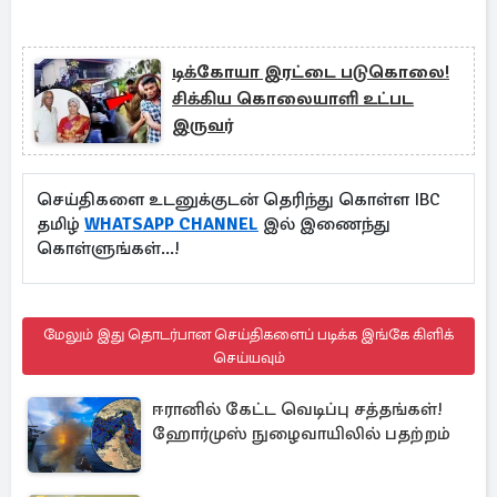
டிக்கோயா இரட்டை படுகொலை!
சிக்கிய கொலையாளி உட்பட
இருவர்
செய்திகளை உடனுக்குடன் தெரிந்து கொள்ள IBC
தமிழ்
WHATSAPP CHANNEL
இல் இணைந்து
கொள்ளுங்கள்...!
மேலும் இது தொடர்பான செய்திகளைப் படிக்க இங்கே கிளிக்
செய்யவும்
ஈரானில் கேட்ட வெடிப்பு சத்தங்கள்!
ஹோர்முஸ் நுழைவாயிலில் பதற்றம்