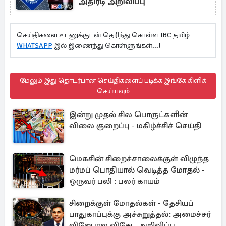
அதிரடி அறிவிப்பு
செய்திகளை உடனுக்குடன் தெரிந்து கொள்ள IBC தமிழ்
WHATSAPP
இல் இணைந்து கொள்ளுங்கள்...!
மேலும் இது தொடர்பான செய்திகளைப் படிக்க இங்கே கிளிக்
செய்யவும்
இன்று முதல் சில பொருட்களின்
விலை குறைப்பு - மகிழ்ச்சிச் செய்தி
மெகசின் சிறைச்சாலைக்குள் விழுந்த
மர்மப் பொதியால் வெடித்த மோதல் -
ஒருவர் பலி : பலர் காயம்
சிறைக்குள் மோதல்கள் - தேசியப்
பாதுகாப்புக்கு அச்சுறுத்தல்: அமைச்சர்
விஜேபால விசேட அறிவிப்பு