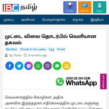
Listen
Watch
Apps
முகப்பு
அரசியல்
பொருளாதாரம்
சமூகம்
இந்தியா
முட்டை விலை தொடர்பில் வெளியான
தகவல்
Weather
Floods In Sri Lanka
Egg
Flood
By Thulsi
8 months ago
விளம்பரம்
வெவள்ளத்தில் கோழிகள் அதிக
அளவில் இறந்ததால் எதிர்காலத்தில் முட்டைகளுக்கு