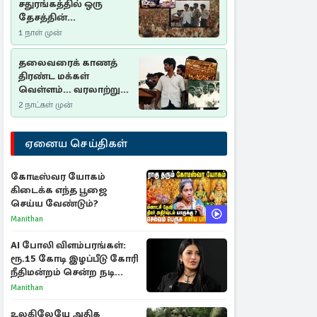
சதுரங்கத்தில் ஒரு
தேசத்தின்
தீர்க்கதரிசனம் :
1 நாள் முன்
சுதுமலை பிரகடனம்
ஒரு வரலாற்றுப் பாடம்
தலைவரைக் காணத்
திரண்ட மக்கள்
வெள்ளம்... வரலாற்றுச்
சிறப்புமிக்க சுதுமலைப்
2 நாட்கள் முன்
பிரகடனம்…
ஏனைய செய்திகள்
கோடீஸ்வர யோகம்
கிடைக்க எந்த பூஜை
செய்ய வேண்டும்?
Manithan
AI போலி விளம்பரங்கள்:
ரூ.15 கோடி இழப்பீடு கோரி
நீதிமன்றம் சென்ற நடிகை
ஸ்ருதி ஹாசன்!
Manithan
உலகிலேயே அதிக