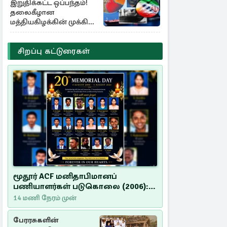
இறுதிக்கட்ட ஒப்பந்தம்!
தலைகீழான
மத்தியகிழக்கின் முக்கிய
பங்கு குறியீடுகள்
சிறப்பு கட்டுரைகள்
மூதூர் ACF மனிதாபிமானப்
பணியாளர்கள் படுகொலை (2006):
20 ஆண்டுகளாகியும் நீதி
14 மணி நேரம் முன்
மறுக்கப்பட்ட மனிதாபிமானப்
பேரவலம்
பேரரசுகளின்