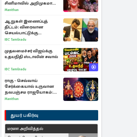
சினிமாவில் அறிமுகமான
த்ரிஷா! உண்மையை
Manithan
பகிர்ந்த இயக்குநர் பிரவீன்
காந்தி
ஆறுகள் இணைப்புத்
திட்டம்: விரைவான
செயல்பாட்டுக்கு
பிரதமருக்கு முதலமைச்சர்
IBC Tamilnadu
கடிதம்
முதலமைச்சர் விஜய்க்கு
உதயநிதி ஸ்டாலின் சவால்
IBC Tamilnadu
ராகு - செவ்வாய்
சேர்க்கையால் உருவான
நவபஞ்சம ராஜயோகம்:
அதிர்ஷ்டம் பெறும் 3
Manithan
ராசிகள்!
துயர் பகிர்வு
மரண அறிவித்தல்