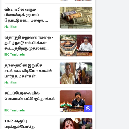
விரைவில் வரும்
பிளாஸ்டிக் ரூபாய்
நோட்டுகள்.., பழைய
காகித நோட்டுகள்
Manithan
செல்லுமா?
தொகுதி மறுவரையறை -
தமிழ்நாடு எம்.பி.க்கள்
கூட்டத்திற்கு முதல்வர்
விஜய் அழைப்பு
IBC Tamilnadu
தந்தையின் இறுதிச்
சடங்கை வீடியோ காலில்
பார்த்த மகள்கள்!
Manithan
சட்டப்பேரவையில்
வேளாண் பட்ஜெட் தாக்கல்
IBC Tamilnadu
10-ம் வகுப்பு
படிக்கும்போதே