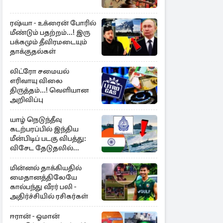
ரஷ்யா - உக்ரைன் போரில்
மீண்டும் பதற்றம்...! இரு
பக்கமும் தீவிரமடையும்
தாக்குதல்கள்
லிட்ரோ சமையல்
எரிவாயு விலை
திருத்தம்...! வெளியான
அறிவிப்பு
யாழ் நெடுந்தீவு
கடற்பரப்பில் இந்திய
மீன்பிடிப் படகு விபத்து:
விசேட தேடுதலில்
இலங்கை கடற்படை
மின்னல் தாக்கியதில்
மைதானத்திலேயே
கால்பந்து வீரர் பலி -
அதிர்ச்சியில் ரசிகர்கள்
ஈரான் - ஓமான்