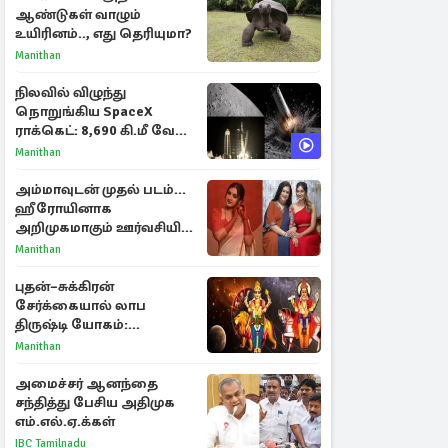
ஆண்டுகள் வாழும்
உயிரினம்.., எது தெரியுமா?
Manithan
நிலவில் விழுந்து
நொறுங்கிய SpaceX
ராக்கெட்: 8,690 கி.மீ வேக
மோதலால் உருவான புதிய
Manithan
பள்ளம்!
அம்மாவுடன் முதல் படம்...
ஹீரோயினாக
அறிமுகமாகும் ஊர்வசியின்
மகள் தேஜலட்சுமி!
Manithan
புதன்–சுக்கிரன்
சேர்க்கையால் லாப
திருஷ்டி யோகம்:
அதிர்ஷ்டம் பெறும் டாப் 3
Manithan
ராசிகள்!
அமைச்சர் ஆனந்தை
சந்தித்து பேசிய அதிமுக
எம்.எல்.ஏ.க்கள்
IBC Tamilnadu