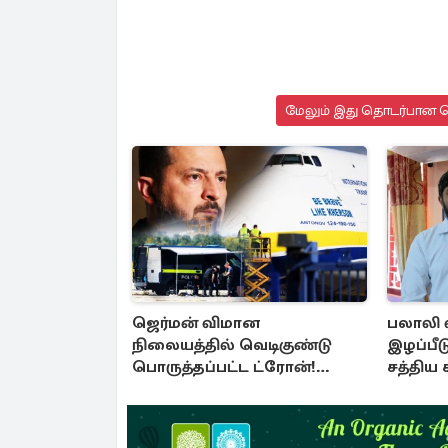
மேலும் இது தொடர்பான செ
ஜெர்மன் விமான
பலாலி
நிலையத்தில் வெடிகுண்டு
இழப்பீட
பொருத்தப்பட்ட ட்ரோன்!
சத்திய 
தப்பியது உக்ரைன் விமானம்