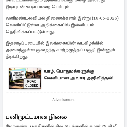
மாவட்டங்களிலும் அவ்வப்போது மழை அல்லது
இடியுடன் கூடிய மழை பெய்யும்
வளிமண்டலவியல் திணைக்களம் இன்று (16-05-2026)
வெளியிட்டுள்ள அறிக்கையில் இவ்விடயம்
தெரிவிக்கப்பட்டுள்ளது.
இதனடிப்படையில் இலங்கையின் வடகிழக்கில்
அமைந்துள்ள குறைந்த காற்றழுத்தப் பகுதி இன்னும்
நீடிக்கிறது.
யாழ். பொதுமக்களுக்கு
வெளியான அவசர அறிவித்தல்!
Advertisement
பனிமூட்டமான நிலை
மேற்கண்ட பகுதிகளில் சில இடங்களில் சுமார் 75 மி.மீ.