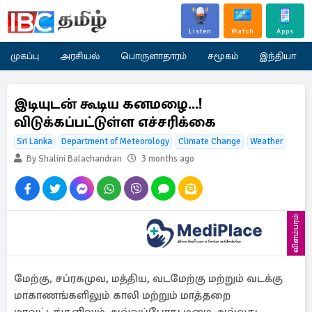
Listen
Watch
Apps
முகப்பு
அரசியல்
பொருளாதாரம்
சமூகம்
இந்தியா
இடியுடன் கூடிய கனமழை...!
விடுக்கப்பட்டுள்ள எச்சரிக்கை
Sri Lanka
Department of Meteorology
Climate Change
Weather
By Shalini Balachandran
3 months ago
விளம்பரம்
மேற்கு, சப்ரகமுவ, மத்திய, வடமேற்கு மற்றும் வடக்கு
மாகாணங்களிலும் காலி மற்றும் மாத்தறை