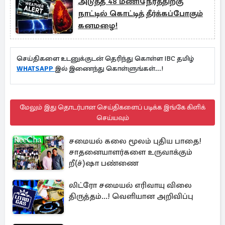
அடுத்த 48 மணிநேரத்திற்கு
நாட்டில் கொட்டித் தீர்க்கப்போகும்
கனமழை!
செய்திகளை உடனுக்குடன் தெரிந்து கொள்ள IBC தமிழ்
WHATSAPP
இல் இணைந்து கொள்ளுங்கள்...!
மேலும் இது தொடர்பான செய்திகளைப் படிக்க இங்கே கிளிக்
செய்யவும்
சமையல் கலை மூலம் புதிய பாதை!
சாதனையாளர்களை உருவாக்கும்
றீ(ச்)ஷா பண்ணை
லிட்ரோ சமையல் எரிவாயு விலை
திருத்தம்...! வெளியான அறிவிப்பு