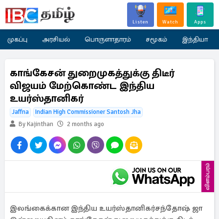
Listen
Watch
Apps
முகப்பு
அரசியல்
பொருளாதாரம்
சமூகம்
இந்தியா
காங்கேசன் துறைமுகத்துக்கு திடீர்
விஜயம் மேற்கொண்ட இந்திய
உயர்ஸ்தானிகர்
Jaffna
Indian High Commissioner Santosh Jha
By Kajinthan
2 months ago
விளம்பரம்
இலங்கைக்கான இந்திய உயர்ஸ்தானிகர்சந்தோஷ் ஜா