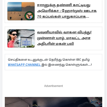
ஈரானுக்கு தண்ணி காட்டியது
அமெரிக்கா : ஹோர்முஸ் ஊடாக
70 கப்பல்கள் பாதுகாப்பாக
வெளியேற்றம்
வவுனியாவில் வாகன விபத்து!
முன்னாள் யாழ். மாவட்ட அரச
அதிபரின் மகன் பலி
செய்திகளை உடனுக்குடன் தெரிந்து கொள்ள IBC தமிழ்
WHATSAPP CHANNEL
இல் இணைந்து கொள்ளுங்கள்...!
Advertisement