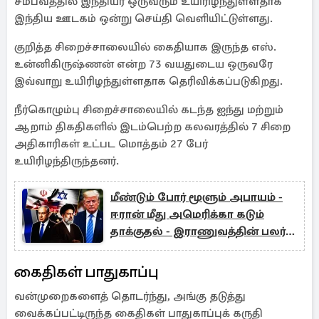
சம்பவத்தில் இந்தியர் ஒருவரும் உயிரிழந்துள்ளதாக
இந்திய ஊடகம் ஒன்று செய்தி வெளியிட்டுள்ளது.
குறித்த சிறைச்சாலையில் கைதியாக இருந்த எஸ்.
உன்னிகிருஷ்ணன் என்ற 73 வயதுடைய ஒருவரே
இவ்வாறு உயிரிழந்துள்ளதாக தெரிவிக்கப்படுகிறது.
நீர்கொழும்பு சிறைச்சாலையில் கடந்த ஐந்து மற்றும்
ஆறாம் திகதிகளில் இடம்பெற்ற கலவரத்தில் 7 சிறை
அதிகாரிகள் உட்பட மொத்தம் 27 பேர்
உயிரிழந்திருந்தனர்.
மீண்டும் போர் மூளும் அபாயம் -
ஈரான் மீது அமெரிக்கா கடும்
தாக்குதல் - இராணுவத்தின் பலர்
பலி
கைதிகள் பாதுகாப்பு
வன்முறைகளைத் தொடர்ந்து, அங்கு தடுத்து
வைக்கப்பட்டிருந்த கைதிகள் பாதுகாப்புக் கருதி