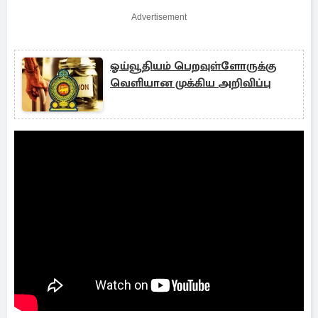
Advertisement
ஓய்வூதியம் பெறவுள்ளோருக்கு
வெளியான முக்கிய அறிவிப்பு