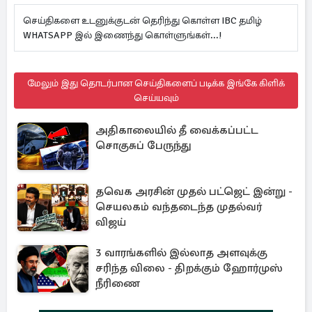
செய்திகளை உடனுக்குடன் தெரிந்து கொள்ள IBC தமிழ்
WHATSAPP இல் இணைந்து கொள்ளுங்கள்...!
மேலும் இது தொடர்பான செய்திகளைப் படிக்க இங்கே கிளிக்
செய்யவும்
அதிகாலையில் தீ வைக்கப்பட்ட
சொகுசுப் பேருந்து
தவெக அரசின் முதல் பட்ஜெட் இன்று -
செயலகம் வந்தடைந்த முதல்வர்
விஜய்
3 வாரங்களில் இல்லாத அளவுக்கு
சரிந்த விலை - திறக்கும் ஹோர்முஸ்
நீரிணை