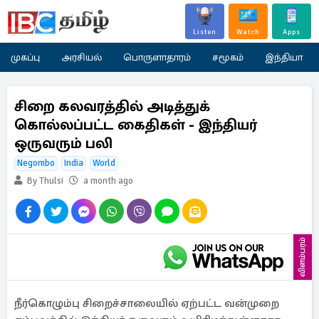
Listen
Watch
Apps
முகப்பு
அரசியல்
பொருளாதாரம்
சமூகம்
இந்தியா
சிறை கலவரத்தில் அடித்துக்
கொல்லப்பட்ட கைதிகள் - இந்தியர்
ஒருவரும் பலி
Negombo
India
World
By Thulsi
a month ago
விளம்பரம்
நீர்கொழும்பு சிறைச்சாலையில் ஏற்பட்ட வன்முறை