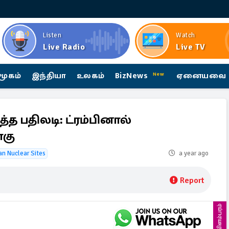
Listen
Watch
Live Radio
Live TV
மூகம்
இந்தியா
உலகம்
BizNews
ஏனையவை
New
த பதிலடி: ட்ரம்பினால்
கு
ran Nuclear Sites
a year ago
Report
விளம்பரம்