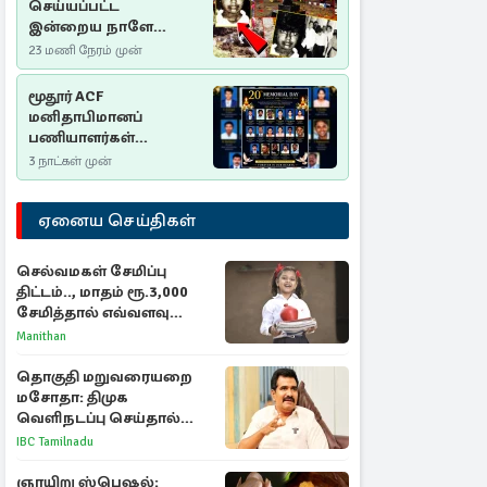
செய்யப்பட்ட
இன்றைய நாளே
செம்மணி
23 மணி நேரம் முன்
இனப்படுகொலை
தினம்…!
மூதூர் ACF
மனிதாபிமானப்
பணியாளர்கள்
படுகொலை (2006): 20
3 நாட்கள் முன்
ஆண்டுகளாகியும் நீதி
மறுக்கப்பட்ட
ஏனைய செய்திகள்
மனிதாபிமானப்
பேரவலம்
செல்வமகள் சேமிப்பு
திட்டம்.., மாதம் ரூ.3,000
சேமித்தால் எவ்வளவு
கிடைக்கும்?
Manithan
தொகுதி மறுவரையறை
மசோதா: திமுக
வெளிநடப்பு செய்தால்
ஆதரவாகவே கருதப்படும்
IBC Tamilnadu
– அமைச்சர் நிர்மல்குமார்
ஞாயிறு ஸ்பெஷல்: