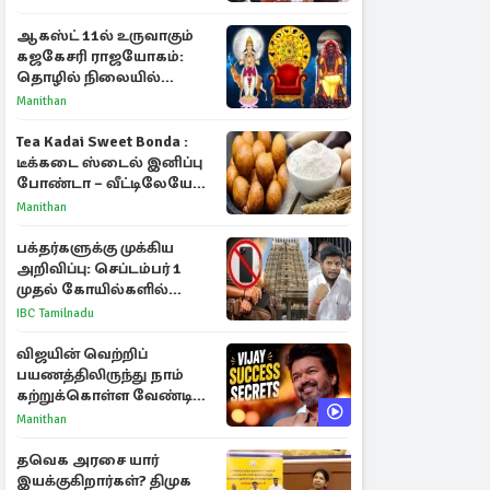
மீண்டும் இணைவாரா?
ஆகஸ்ட் 11ல் உருவாகும்
கஜகேசரி ராஜயோகம்:
தொழில் நிலையில்
அதிர்ஷ்டம் பெறும் 3
Manithan
ராசிகள்!
Tea Kadai Sweet Bonda :
டீக்கடை ஸ்டைல் இனிப்பு
போண்டா – வீட்டிலேயே
செய்வது எப்படி?
Manithan
பக்தர்களுக்கு முக்கிய
அறிவிப்பு: செப்டம்பர் 1
முதல் கோயில்களில்
மொபைலுக்கு தடை!
IBC Tamilnadu
விஜயின் வெற்றிப்
பயணத்திலிருந்து நாம்
கற்றுக்கொள்ள வேண்டிய
முக்கிய 3 விடயங்கள்!
Manithan
தவெக அரசை யார்
இயக்குகிறார்கள்? திமுக