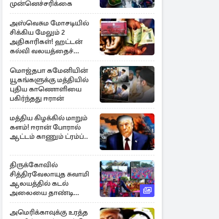
முன்னெச்சரிக்கை
அஸ்வெசும மோசடியில்
சிக்கிய மேலும் 2
அதிகாரிகள்! ஹட்டன்
கல்வி வலயத்தைச்
சேர்ந்த 6 ஆசிரியர்கள்
குறித்து விசாரணை
மொஜ்தபா கமேனியின்
யூகங்களுக்கு மத்தியில்
புதிய காணொளியை
பகிர்ந்தது ஈரான்
மத்திய கிழக்கில் மாறும்
களம்! ஈரான் போரால்
ஆட்டம் காணும் ட்ரம்ப்..
திருக்கோவில்
சித்திரவேலாயுத சுவாமி
ஆலயத்தில் கடல்
அலையை தாண்டி
ஒலித்த மாணவர்களின்
கால் சலங்கை ஓசை
அமெரிக்காவுக்கு உரத்த