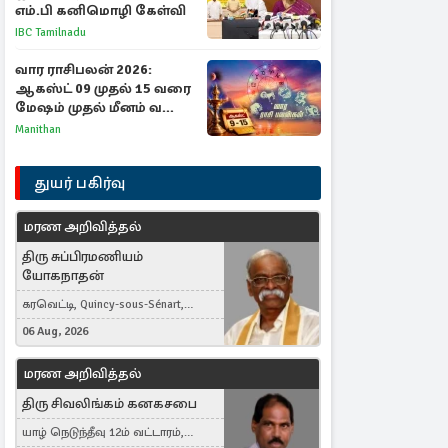
எம்.பி கனிமொழி கேள்வி
IBC Tamilnadu
வார ராசிபலன் 2026:
ஆகஸ்ட் 09 முதல் 15 வரை
மேஷம் முதல் மீனம் வரை
முழு பலன்கள்
Manithan
துயர் பகிர்வு
மரண அறிவித்தல்
திரு சுப்பிரமணியம்
யோகநாதன்
கரவெட்டி, Quincy-sous-Sénart,
France
06 Aug, 2026
மரண அறிவித்தல்
திரு சிவலிங்கம் கனகசபை
யாழ் நெடுந்தீவு 12ம் வட்டாரம்,