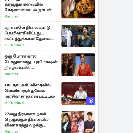
நாவூரும் சுவையில்
கேரளா ஸ்டைல் நாடன்
சிக்கன் குழம்பு ரெசிபி!
Manithan
ஏற்கனவே நிலைப்பாடு
தெளிவாகிவிட்டது...
கூட்டத்துக்கான தேவை
என்ன? - கனிமொழி
IBC Tamilnadu
விமர்சனம்
ஒரு போன் கால்
போதுமானது - புரமோஷன்
நிகழ்வுகளில்
பங்கேற்காதது குறித்து
Manithan
நயன்தாரா ஓபன் டாக்!
100 நாட்கள்: விரைவில்
வெளியாகும் தவெக
அரசின் சாதனை பட்டியல்
IBC Tamilnadu
27வது திருமண நாள்
நெருங்கும் நிலையில்
விவாகரத்து வழக்கு
வாபஸ்! விஜய்யுடன்
Manithan