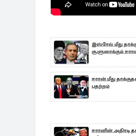
இஸ்ரேல் மீது தாக்
சூளுரைக்கும் ஈரா
ஈரான் மீது தாக்குத
பதற்றம்
ஈரானின் அதிரடி தா