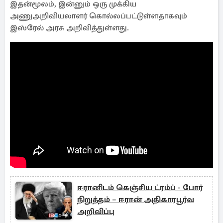
இதன்மூலம், இன்னும் ஒரு முக்கிய
அணுஅறிவியலாளர் கொல்லப்பட்டுள்ளதாகவும்
இஸ்ரேல் அரசு அறிவித்துள்ளது.
ஈரானிடம் கெஞ்சிய ட்ரம்ப் - போர்
நிறுத்தம் – ஈரான் அதிகாரபூர்வ
அறிவிப்பு