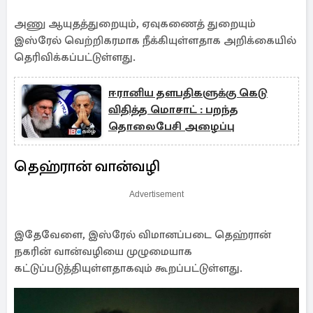
அணு ஆயுதத்துறையும், ஏவுகணைத் துறையும்
இஸ்ரேல் வெற்றிகரமாக நீக்கியுள்ளதாக அறிக்கையில்
தெரிவிக்கப்பட்டுள்ளது.
ஈரானிய தளபதிகளுக்கு கெடு
விதித்த மொசாட் : பறந்த
தொலைபேசி அழைப்பு
தெஹ்ரான் வான்வழி
Advertisement
இதேவேளை, இஸ்ரேல் விமானப்படை தெஹ்ரான்
நகரின் வான்வழியை முழுமையாக
கட்டுப்படுத்தியுள்ளதாகவும் கூறப்பட்டுள்ளது.