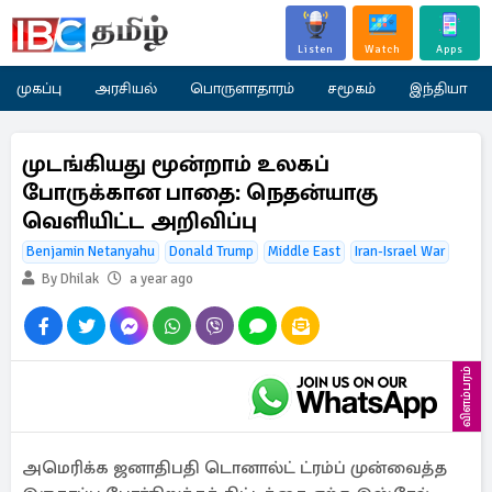
Listen
Watch
Apps
முகப்பு
அரசியல்
பொருளாதாரம்
சமூகம்
இந்தியா
முடங்கியது மூன்றாம் உலகப்
போருக்கான பாதை: நெதன்யாகு
வெளியிட்ட அறிவிப்பு
Benjamin Netanyahu
Donald Trump
Middle East
Iran-Israel War
By Dhilak
a year ago
விளம்பரம்
அமெரிக்க ஜனாதிபதி டொனால்ட் ட்ரம்ப் முன்வைத்த