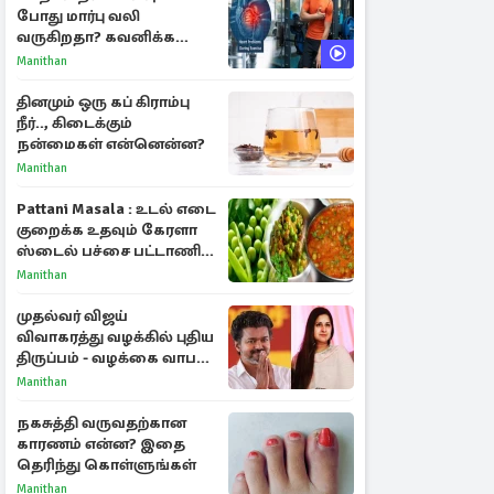
போது மார்பு வலி
வருகிறதா? கவனிக்க
வேண்டிய எச்சரிக்கை
Manithan
அறிகுறிகள்
தினமும் ஒரு கப் கிராம்பு
நீர்.., கிடைக்கும்
நன்மைகள் என்னென்ன?
Manithan
Pattani Masala : உடல் எடை
குறைக்க உதவும் கேரளா
ஸ்டைல் பச்சை பட்டாணி
கிரேவி
Manithan
முதல்வர் விஜய்
விவாகரத்து வழக்கில் புதிய
திருப்பம் - வழக்கை வாபஸ்
பெற்ற சங்கீதா!
Manithan
நகசுத்தி வருவதற்கான
காரணம் என்ன? இதை
தெரிந்து கொள்ளுங்கள்
Manithan