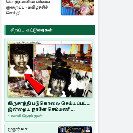
பொருட்களின் விலை
குறைப்பு - மகிழ்ச்சிச்
செய்தி
சிறப்பு கட்டுரைகள்
கிருசாந்தி படுகொலை செய்யப்பட்ட
இன்றைய நாளே செம்மணி
இனப்படுகொலை தினம்…!
1 மணி நேரம் முன்
மூதூர் ACF