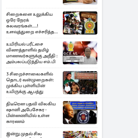
சிறைகளை உலுக்கிய
ஒரே நேரக்
கலவரங்கள்....!
உளவுத்துறை எச்சரித்த
பாரிய சதி அம்பலம்
உயிரியல் பரீட்சை
வினாத்தாளில் தமிழ்
மாணவர்களுக்கு அநீதி :
அம்பலப்படுத்திய எம்.பி
3 சிறைச்சாலைகளில்
தொடர் வன்முறைகள்:
முக்கிய புள்ளியின்
உயிருக்கு ஆபத்து
திடீரென பதவி விலகிய
ஷானி அபேசேகர -
பின்னணியில் உள்ள
காரணம்
இன்று முதல் சில