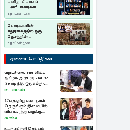
மனிதாபிமானப்
பணியாளர்கள்
படுகொலை (2006): 20
2 நாட்கள் முன்
ஆண்டுகளாகியும் நீதி
மறுக்கப்பட்ட
பேரரசுகளின்
மனிதாபிமானப்
சதுரங்கத்தில் ஒரு
பேரவலம்
தேசத்தின்
தீர்க்கதரிசனம் :
3 நாட்கள் முன்
சுதுமலை பிரகடனம்
ஒரு வரலாற்றுப் பாடம்
ஏனைய செய்திகள்
வறட்சியை சமாளிக்க
தமிழக அரசு ரூ.288.97
கோடி நிதி ஒதுக்கீடு -
வெளியான அரசாணை
IBC Tamilnadu
27வது திருமண நாள்
நெருங்கும் நிலையில்
விவாகரத்து வழக்கு
வாபஸ்! விஜய்யுடன்
Manithan
மீண்டும் இணைவாரா?
உடற்பயிற்சி செய்யும்