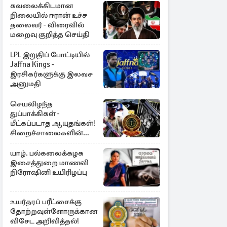
கவலைக்கிடமான
நிலையில் ஈரான் உச்ச
தலைவர் - விரைவில்
மறைவு குறித்த செய்தி
LPL இறுதிப் போட்டியில்
Jaffna Kings -
இரசிகர்களுக்கு இலவச
அனுமதி
செயலிழந்த
துப்பாக்கிகள் -
மீட்கப்படாத ஆயுதங்கள்!
சிறைச்சாலைகளின்
பாதுகாப்பில் பாரிய
அச்சுறுத்தல்
யாழ். பல்கலைக்கழக
இசைத்துறை மாணவி
நிரோஷினி உயிரிழப்பு
உயர்தரப் பரீட்சைக்கு
தோற்றவுள்ளோருக்கான
விசேட அறிவித்தல்!