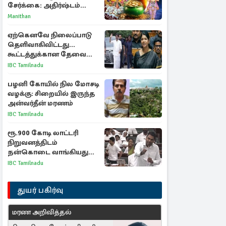
சேர்க்கை: அதிர்ஷ்டம்
பெறும் 3 ராசிகள்!
Manithan
ஏற்கெனவே நிலைப்பாடு
தெளிவாகிவிட்டது...
கூட்டத்துக்கான தேவை
என்ன? - கனிமொழி
IBC Tamilnadu
விமர்சனம்
பழனி கோயில் நில மோசடி
வழக்கு: சிறையில் இருந்த
அன்வர்தீன் மரணம்
IBC Tamilnadu
ரூ.900 கோடி லாட்டரி
நிறுவனத்திடம்
நன்கொடை வாங்கியது
ஏன்? உதயநிதி - ஆதவ்
IBC Tamilnadu
விவாதம்
துயர் பகிர்வு
மரண அறிவித்தல்