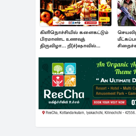
கிளிநொச்சியில் களைகட்டும்
செயலிழந
பிரமாண்ட உணவுத்
மீட்கப்
திருவிழா... றீ(ச்)ஷாவில்
சிறைச
கொண்டாட்டம்!
பாதுகாப
அச்சுறு