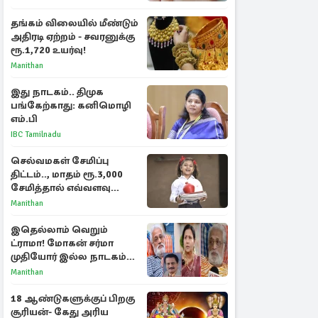
தங்கம் விலையில் மீண்டும்
அதிரடி ஏற்றம் - சவரனுக்கு
ரூ.1,720 உயர்வு!
Manithan
இது நாடகம்.. திமுக
பங்கேற்காது: கனிமொழி
எம்.பி
IBC Tamilnadu
செல்வமகள் சேமிப்பு
திட்டம்.., மாதம் ரூ.3,000
சேமித்தால் எவ்வளவு
கிடைக்கும்?
Manithan
இதெல்லாம் வெறும்
ட்ராமா! மோகன் சர்மா
முதியோர் இல்ல நாடகம்
குறித்து குட்டி பத்மினி
Manithan
பரபரப்பு பேட்டி
18 ஆண்டுகளுக்குப் பிறகு
சூரியன்- கேது அரிய