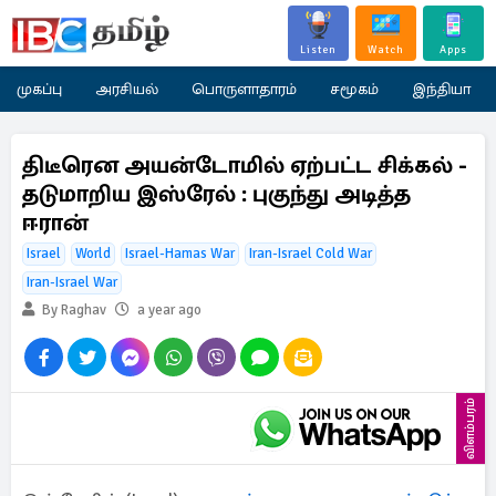
Listen
Watch
Apps
முகப்பு
அரசியல்
பொருளாதாரம்
சமூகம்
இந்தியா
திடீரென அயன்டோமில் ஏற்பட்ட சிக்கல் -
தடுமாறிய இஸ்ரேல் : புகுந்து அடித்த
ஈரான்
Israel
World
Israel-Hamas War
Iran-Israel Cold War
Iran-Israel War
By Raghav
a year ago
விளம்பரம்