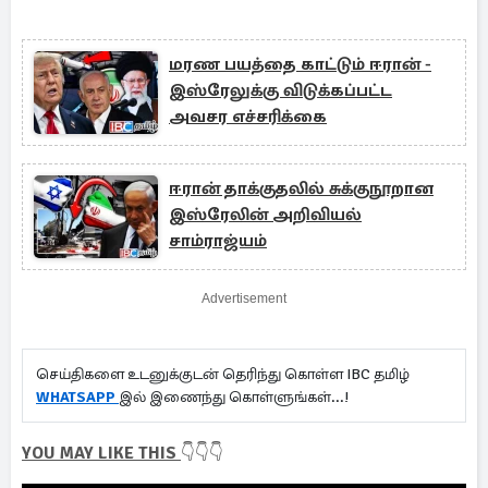
மரண பயத்தை காட்டும் ஈரான் -
இஸ்ரேலுக்கு விடுக்கப்பட்ட
அவசர எச்சரிக்கை
ஈரான் தாக்குதலில் சுக்குநூறான
இஸ்ரேலின் அறிவியல்
சாம்ராஜ்யம்
Advertisement
செய்திகளை உடனுக்குடன் தெரிந்து கொள்ள IBC தமிழ்
WHATSAPP
இல் இணைந்து கொள்ளுங்கள்...!
YOU MAY LIKE THIS
👇👇👇