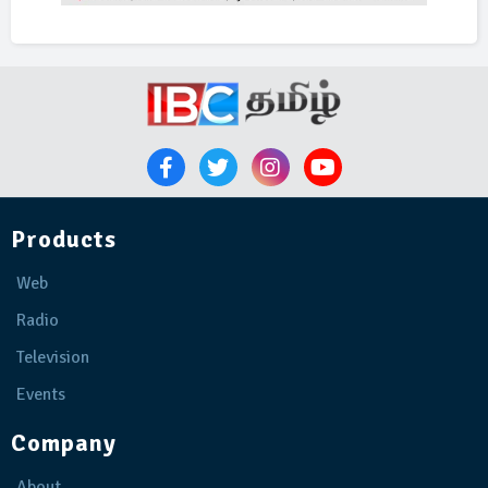
Products
Web
Radio
Television
Events
Company
About