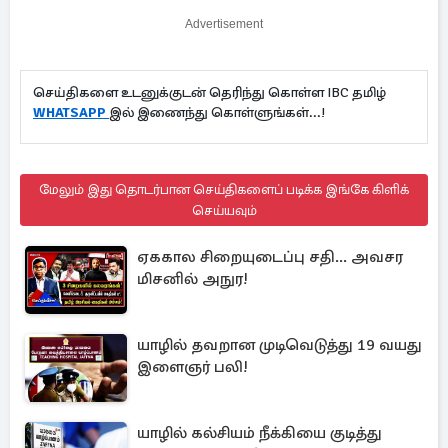
Advertisement
செய்திகளை உடனுக்குடன் தெரிந்து கொள்ள IBC தமிழ்
WHATSAPP
இல் இணைந்து கொள்ளுங்கள்...!
மேலும் இது தொடர்பான செய்திகளைப் படிக்க இங்கே கிளிக்
செய்யவும்
ஏககால சிறையுடைப்பு சதி... அவசர
மிசனில் அநுர!
யாழில் தவறான முடிவெடுத்து 19 வயது
இளைஞர் பலி!
யாழில் கல்சியம் நீக்கியை குடித்து