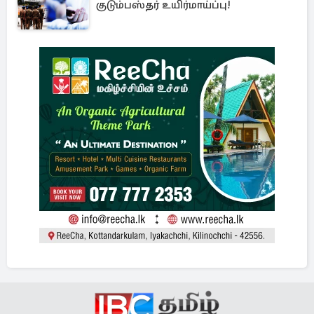
குடும்பஸ்தர் உயிர்மாய்ப்பு!