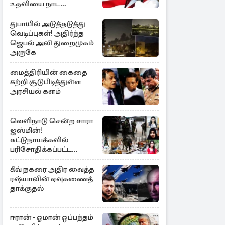
உதவியை நாட
அரசாங்கம் முடிவு
துபாயில் அடுத்தடுத்து
வெடிப்புகள்! அதிர்ந்த
ஜெபல் அலி துறைமுகம்
அருகே
மைத்திரியின் கைதை
சுற்றி சூடுபிடித்துள்ள
அரசியல் களம்
வெளிநாடு சென்ற சாரா
ஜஸ்மின்!
கட்டுநாயக்கவில்
பரிசோதிக்கப்பட்ட
CCTVவில்
வெளிச்சத்துக்கு வந்த
கீவ் நகரை அதிர வைத்த
தகவல்
ரஷ்யாவின் ஏவுகணைத்
தாக்குதல்
ஈரான் - ஓமான் ஒப்பந்தம்