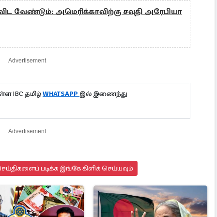
ட வேண்​டும்: அமெரிக்காவிற்கு சவுதி அரேபியா
Advertisement
்ள IBC தமிழ்
WHATSAPP
இல் இணைந்து
Advertisement
ய்திகளைப் படிக்க இங்கே கிளிக் செய்யவும்