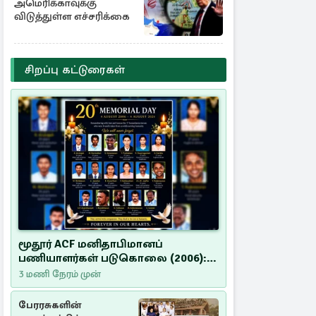
அமெரிக்காவுக்கு
விடுத்துள்ள எச்சரிக்கை
சிறப்பு கட்டுரைகள்
மூதூர் ACF மனிதாபிமானப்
பணியாளர்கள் படுகொலை (2006):
20 ஆண்டுகளாகியும் நீதி
3 மணி நேரம் முன்
மறுக்கப்பட்ட மனிதாபிமானப்
பேரவலம்
பேரரசுகளின்