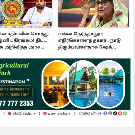
்வாதிகளின் சொத்து
என்ன நேர்ந்தாலும்
இனி பகிரங்கம்! திட்ட
எதிர்கொள்ளத் தயார் : நாடு
க அறிவித்த அரச
திரும்பவுள்ளதாக ஷேக்
ஹசீனா அறிவிப்பு