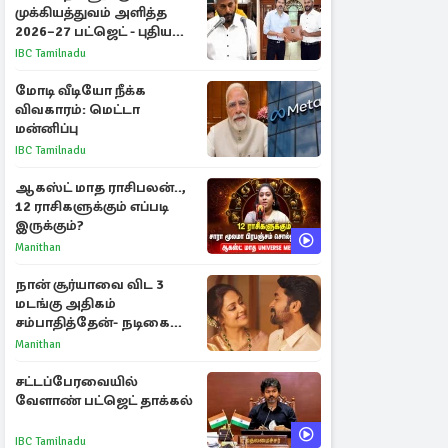
முக்கியத்துவம் அளித்த
2026–27 பட்ஜெட் - புதிய
நலத்திட்டங்கள்
IBC Tamilnadu
என்னென்ன?
மோடி வீடியோ நீக்க
விவகாரம்: மெட்டா
மன்னிப்பு
IBC Tamilnadu
ஆகஸ்ட் மாத ராசிபலன்..,
12 ராசிகளுக்கும் எப்படி
இருக்கும்?
Manithan
நான் சூர்யாவை விட 3
மடங்கு அதிகம்
சம்பாதித்தேன்- நடிகை
ஜோதிகா
Manithan
சட்டப்பேரவையில்
வேளாண் பட்ஜெட் தாக்கல்
IBC Tamilnadu