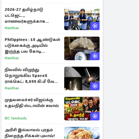
2026-27 தமிழ்நாடு
பட்ஜெட்..,
மாணவர்களுக்காக
வெளியான முக்கிய
Manithan
அறிவிப்புகள்
Philippines : 10 ஆண்டுகள்
படுக்கைக்கு அடியில்
இருந்த பல கோடி
மதிப்புள்ள அரிய முத்து!
Manithan
நிலவில் விழுந்து
நொறுங்கிய SpaceX
ராக்கெட்: 8,690 கி.மீ வேக
மோதலால் உருவான புதிய
Manithan
பள்ளம்!
முதலமைச்சர் விஜய்க்கு
உதயநிதி ஸ்டாலின் சவால்
IBC Tamilnadu
அரிசி இல்லாமல் புரதம்
நிறைந்த சிக்கன் புலாவ்!