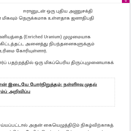
ஈரானுடன் ஒரு புதிய அணுசக்தி
ா மிகவும் நெருக்கமாக உள்ளதாக ஜனாதிபதி
ேனியத்தை (Enriched Uranium) முழுமையாக
கிட்டத்தட்ட அனைத்து நிபந்தனைகளுக்கும்
ரிமை கோரியுள்ளார்.
் பதற்றத்தில் ஒரு மிகப்பெரிய திருப்புமுனையாகக்
் இடையே போர்நிறுத்தம்: நள்ளிரவு முதல்
்ப் அறிவிப்பு
்யப்பட்டால் அதன் கையெழுத்திடும் நிகழ்விற்காகத்