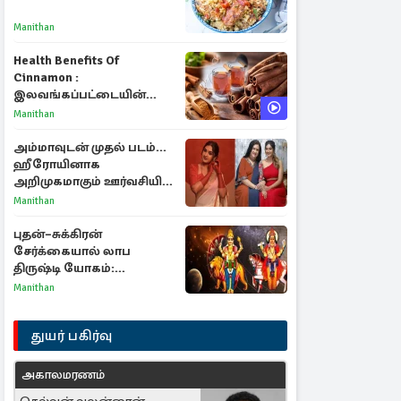
Manithan
Health Benefits Of
Cinnamon :
இலவங்கப்பட்டையின்
மருத்துவ குணங்களும்
Manithan
ஆரோக்கிய
நன்மைகளும்!
அம்மாவுடன் முதல் படம்...
ஹீரோயினாக
அறிமுகமாகும் ஊர்வசியின்
மகள் தேஜலட்சுமி!
Manithan
புதன்–சுக்கிரன்
சேர்க்கையால் லாப
திருஷ்டி யோகம்:
அதிர்ஷ்டம் பெறும் டாப் 3
Manithan
ராசிகள்!
துயர் பகிர்வு
அகாலமரணம்