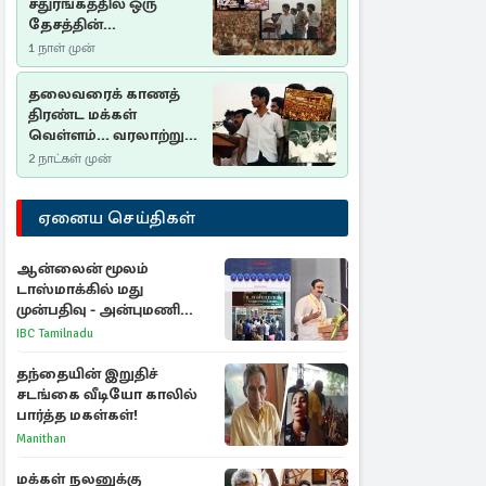
சதுரங்கத்தில் ஒரு
தேசத்தின்
தீர்க்கதரிசனம் :
1 நாள் முன்
சுதுமலை பிரகடனம்
ஒரு வரலாற்றுப் பாடம்
தலைவரைக் காணத்
திரண்ட மக்கள்
வெள்ளம்... வரலாற்றுச்
சிறப்புமிக்க சுதுமலைப்
2 நாட்கள் முன்
பிரகடனம்…
ஏனைய செய்திகள்
ஆன்லைன் மூலம்
டாஸ்மாக்கில் மது
முன்பதிவு - அன்புமணி
ராமதாஸ் எதிர்ப்பு
IBC Tamilnadu
தந்தையின் இறுதிச்
சடங்கை வீடியோ காலில்
பார்த்த மகள்கள்!
Manithan
மக்கள் நலனுக்கு