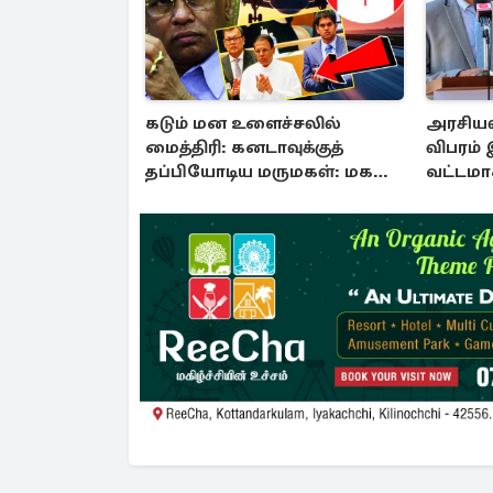
கடும் மன உளைச்சலில்
அரசியல
மைத்திரி: கனடாவுக்குத்
விபரம் 
தப்பியோடிய மருமகள்: மகன்
வட்டமா
கொழும்பில்...!
தரப்பு