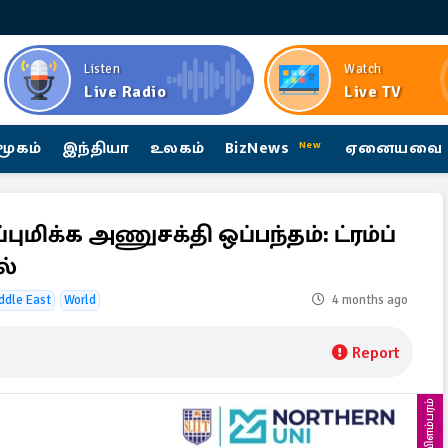
Listen
Watch
Live Radio
Live TV
மூகம்
இந்தியா
உலகம்
BizNews
ஏனையவை
New
புமிக்க அணுசக்தி ஒப்பந்தம்: ட்ரம்ப்
ல்
ddle East
World
4 months ago
Report
விளம்பரம்