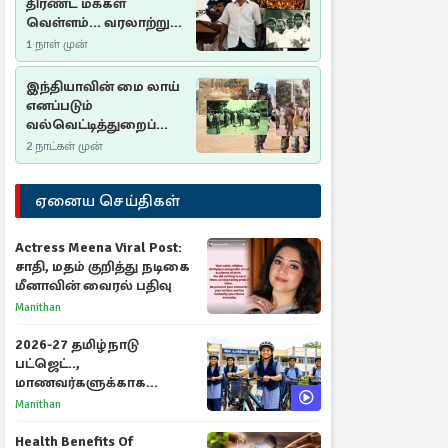
திரண்ட மக்கள்
வெள்ளம்... வரலாற்றுச்
சிறப்புமிக்க சுதுமலைப்
1 நாள் முன்
பிரகடனம்…
இந்தியாவின் மை லாய்
எனப்படும்
வல்வெட்டித்துறைப்
படுகொலை…
2 நாட்கள் முன்
ஏனைய செய்திகள்
Actress Meena Viral Post:
சாதி, மதம் குறித்து நடிகை
மீனாவின் வைரல் பதிவு
Manithan
2026-27 தமிழ்நாடு
பட்ஜெட்..,
மாணவர்களுக்காக
வெளியான முக்கிய
Manithan
அறிவிப்புகள்
Health Benefits Of