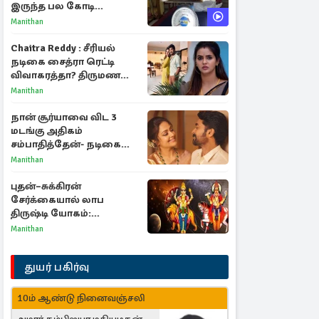
இருந்த பல கோடி
மதிப்புள்ள அரிய முத்து!
Manithan
Chaitra Reddy : சீரியல்
நடிகை சைத்ரா ரெட்டி
விவாகரத்தா? திருமண
புகைப்படங்களை நீக்கம்
Manithan
நான் சூர்யாவை விட 3
மடங்கு அதிகம்
சம்பாதித்தேன்- நடிகை
ஜோதிகா
Manithan
புதன்–சுக்கிரன்
சேர்க்கையால் லாப
திருஷ்டி யோகம்:
அதிர்ஷ்டம் பெறும் டாப் 3
Manithan
ராசிகள்!
துயர் பகிர்வு
10ம் ஆண்டு நினைவஞ்சலி