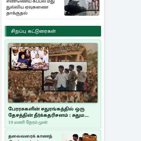
எண்ணெய் கப்பல் மீது
துல்லிய ஏவுகணை
தாக்குதல்
சிறப்பு கட்டுரைகள்
பேரரசுகளின் சதுரங்கத்தில் ஒரு
தேசத்தின் தீர்க்கதரிசனம் : சுதுமலை
பிரகடனம் ஒரு வரலாற்றுப் பாடம்
19 மணி நேரம் முன்
தலைவரைக் காணத்