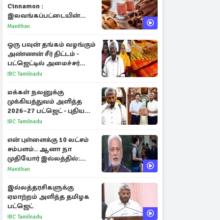
Cinnamon :
இலவங்கப்பட்டையின்
மருத்துவ குணங்களும்
Manithan
ஆரோக்கிய
நன்மைகளும்!
ஒரு பவுன் தங்கம் வழங்கும்
அண்ணன் சீர் திட்டம் -
பட்ஜெட்டில் அமைச்சர்
மரிய வில்சன் அறிவிப்பு!
IBC Tamilnadu
மக்கள் நலனுக்கு
முக்கியத்துவம் அளித்த
2026–27 பட்ஜெட் - புதிய
நலத்திட்டங்கள்
IBC Tamilnadu
என்னென்ன?
என் புள்ளைக்கு 10 லட்சம்
சம்பளம்.. ஆனா நா
முதியோர் இல்லத்தில்:
நடிகரின் கண்ணீர் பேட்டி
Manithan
இல்லத்தரசிகளுக்கு
ஏமாற்றம் அளித்த தமிழக
பட்ஜெட்
IBC Tamilnadu