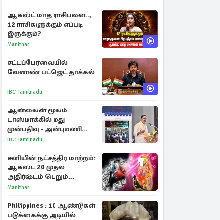
ஆகஸ்ட் மாத ராசிபலன்..,
12 ராசிகளுக்கும் எப்படி
இருக்கும்?
Manithan
சட்டப்பேரவையில்
வேளாண் பட்ஜெட் தாக்கல்
IBC Tamilnadu
ஆன்லைன் மூலம்
டாஸ்மாக்கில் மது
முன்பதிவு - அன்புமணி
ராமதாஸ் எதிர்ப்பு
IBC Tamilnadu
சனியின் நட்சத்திர மாற்றம்:
ஆகஸ்ட் 20 முதல்
அதிர்ஷ்டம் பெறும்
ராசிகள்!
Manithan
Philippines : 10 ஆண்டுகள்
படுக்கைக்கு அடியில்