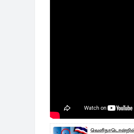
வெளிநாடொன்றில் க