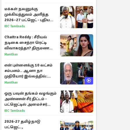
மக்கள் நலனுக்கு
முக்கியத்துவம் அளித்த
2026–27 பட்ஜெட் - புதிய
நலத்திட்டங்கள்
IBC Tamilnadu
என்னென்ன?
Chaitra Reddy : சீரியல்
நடிகை சைத்ரா ரெட்டி
விவாகரத்தா? திருமண
புகைப்படங்களை நீக்கம்
Manithan
என் புள்ளைக்கு 10 லட்சம்
சம்பளம்.. ஆனா நா
முதியோர் இல்லத்தில்:
நடிகரின் கண்ணீர் பேட்டி
Manithan
ஒரு பவுன் தங்கம் வழங்கும்
அண்ணன் சீர் திட்டம் -
பட்ஜெட்டில் அமைச்சர்
மரிய வில்சன் அறிவிப்பு!
IBC Tamilnadu
2026-27 தமிழ்நாடு
பட்ஜெட்..,