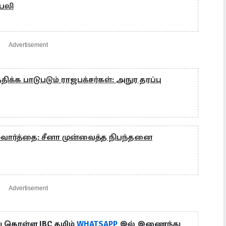
பலி
Advertisement
்க பாடுபடும் ராஜபக்சர்கள்: அநுர தரப்பு
சுவார்த்தை: சீனா முன்வைத்த நிபந்தனை
Advertisement
ு கொள்ள IBC தமிழ்
WHATSAPP
இல் இணைந்து