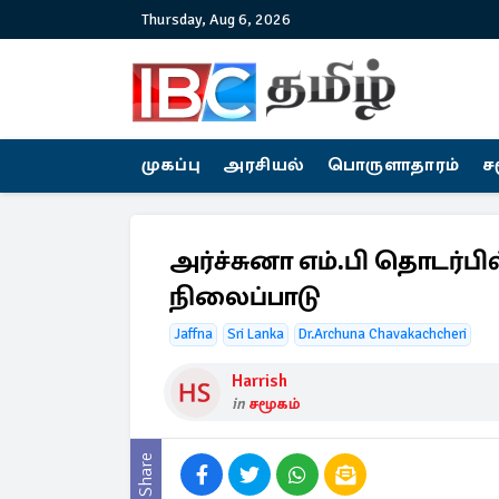
Thursday, Aug 6, 2026
முகப்பு
அரசியல்
பொருளாதாரம்
ச
அர்ச்சுனா எம்.பி தொடர்பி
நிலைப்பாடு
Jaffna
Sri Lanka
Dr.Archuna Chavakachcheri
Harrish
in
சமூகம்
Share