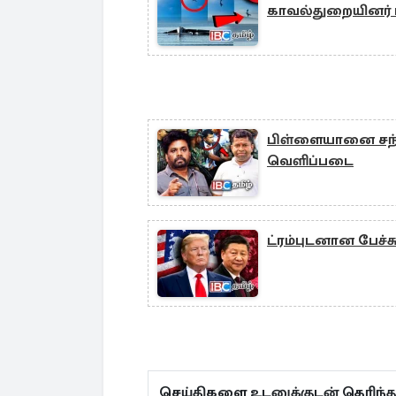
காவல்துறையினர் 
பிள்ளையானை சந்திக
வெளிப்படை
ட்ரம்புடனான பேச்
செய்திகளை உடனுக்குடன் தெரிந்த