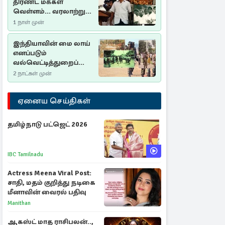
திரண்ட மக்கள்
வெள்ளம்... வரலாற்றுச்
சிறப்புமிக்க சுதுமலைப்
1 நாள் முன்
பிரகடனம்…
இந்தியாவின் மை லாய்
எனப்படும்
வல்வெட்டித்துறைப்
படுகொலை…
2 நாட்கள் முன்
ஏனைய செய்திகள்
தமிழ்நாடு பட்ஜெட் 2026
IBC Tamilnadu
Actress Meena Viral Post:
சாதி, மதம் குறித்து நடிகை
மீனாவின் வைரல் பதிவு
Manithan
ஆகஸ்ட் மாத ராசிபலன்..,