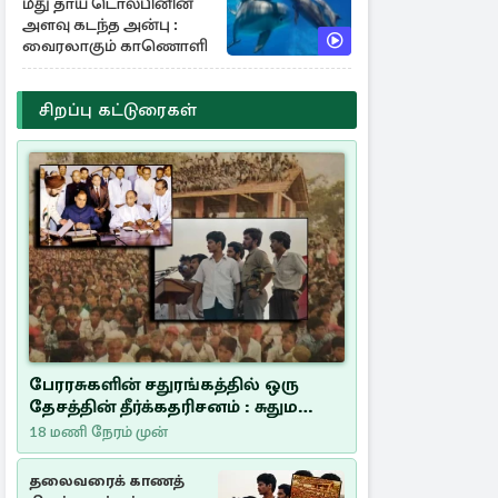
மீது தாய் டொல்பினின்
அளவு கடந்த அன்பு :
வைரலாகும் காணொளி
சிறப்பு கட்டுரைகள்
பேரரசுகளின் சதுரங்கத்தில் ஒரு
தேசத்தின் தீர்க்கதரிசனம் : சுதுமலை
பிரகடனம் ஒரு வரலாற்றுப் பாடம்
18 மணி நேரம் முன்
தலைவரைக் காணத்