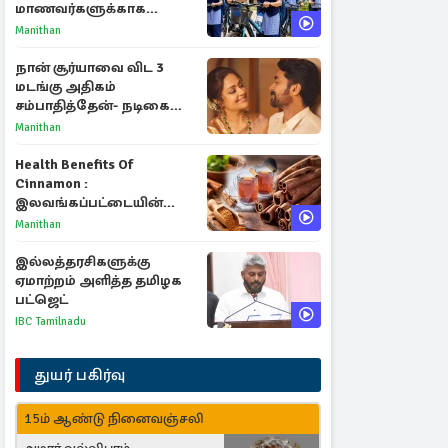
மாணவர்களுக்காக
வெளியான முக்கிய
Manithan
அறிவிப்புகள்
நான் சூர்யாவை விட 3
மடங்கு அதிகம்
சம்பாதித்தேன்- நடிகை
ஜோதிகா
Manithan
Health Benefits Of
Cinnamon :
இலவங்கப்பட்டையின்
மருத்துவ குணங்களும்
Manithan
ஆரோக்கிய
நன்மைகளும்!
இல்லத்தரசிகளுக்கு
ஏமாற்றம் அளித்த தமிழக
பட்ஜெட்
IBC Tamilnadu
துயர் பகிர்வு
15ம் ஆண்டு நினைவஞ்சலி