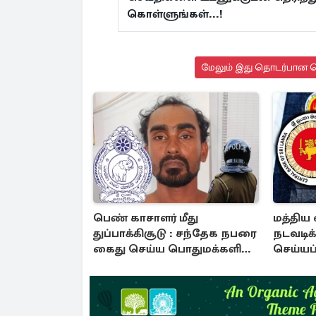
கொள்ளுங்கள்...!
மேலும் இது தொடர்பான செ
பெண் காசாளர் மீது
மத்திய 
துப்பாக்கிசூடு : சந்தேக நபரை
நடவடிக
கைது செய்ய பொதுமக்களின்
செய்யப
உதவியை நாடும் காவல்துறை