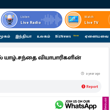
Listen
Watch
Live Radio
Live TV
மூகம்
இந்தியா
உலகம்
BizNews
ஏனையவை
New
ல் யாழ்.சந்தை வியாபாரிகளின்
a year ago
Report
விளம்பரம்