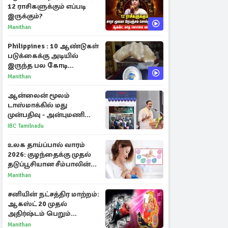
12 ராசிகளுக்கும் எப்படி
இருக்கும்?
Manithan
Philippines : 10 ஆண்டுகள்
படுக்கைக்கு அடியில்
இருந்த பல கோடி
மதிப்புள்ள அரிய முத்து!
Manithan
ஆன்லைன் மூலம்
டாஸ்மாக்கில் மது
முன்பதிவு - அன்புமணி
ராமதாஸ் எதிர்ப்பு
IBC Tamilnadu
உலக தாய்ப்பால் வாரம்
2026: குழந்தைக்கு முதல்
தடுப்பூசியான சீம்பாலின்
முக்கியத்துவம்!
Manithan
சனியின் நட்சத்திர மாற்றம்:
ஆகஸ்ட் 20 முதல்
அதிர்ஷ்டம் பெறும்
ராசிகள்!
Manithan