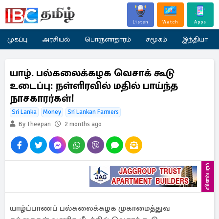
Listen
Watch
Apps
முகப்பு
அரசியல்
பொருளாதாரம்
சமூகம்
இந்தியா
யாழ். பல்கலைக்கழக வெசாக் கூடு
உடைப்பு: நள்ளிரவில் மதில் பாய்ந்த
நாசகாரர்கள்!
Sri Lanka
Money
Sri Lankan Farmers
By Theepan
2 months ago
விளம்பரம்
யாழ்ப்பாணப் பல்கலைக்கழக முகாமைத்துவ