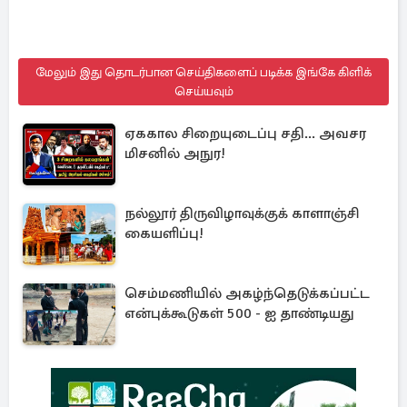
மேலும் இது தொடர்பான செய்திகளைப் படிக்க இங்கே கிளிக்
செய்யவும்
ஏககால சிறையுடைப்பு சதி... அவசர
மிசனில் அநுர!
நல்லூர் திருவிழாவுக்குக் காளாஞ்சி
கையளிப்பு!
செம்மணியில் அகழ்ந்தெடுக்கப்பட்ட
என்புக்கூடுகள் 500 - ஐ தாண்டியது