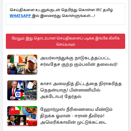
செய்திகளை உடனுக்குடன் தெரிந்து கொள்ள IBC தமிழ்
WHATSAPP
இல் இணைந்து கொள்ளுங்கள்...!
மேலும் இது தொடர்பான செய்திகளைப் படிக்க இங்கே கிளிக்
செய்யவும்
அயர்லாந்துக்கு நாடுகடத்தப்பட்ட
சர்வதேச குற்ற கும்பலின் தலைவர்!
காசா அமைதித் திட்டத்தை நிராகரித்த
நெதன்யாகு! பின்னணியில்
அக்டோபர் தேர்தல்
ஹோர்முஸ் நீரிணையை மீண்டும்
திறக்க ஓமான் - ஈரான் தீவிரம்!
அமெரிக்காவின் முட்டுக்கட்டை