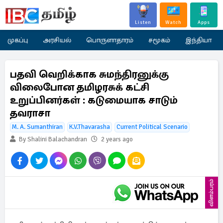
Listen
Watch
Apps
முகப்பு
அரசியல்
பொருளாதாரம்
சமூகம்
இந்தியா
பதவி வெறிக்காக சுமந்திரனுக்கு
விலைபோன தமிழரசுக் கட்சி
உறுப்பினர்கள் : கடுமையாக சாடும்
தவராசா
M. A. Sumanthiran
K.V.Thavarasha
Current Political Scenario
By Shalini Balachandran
2 years ago
விளம்பரம்