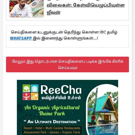
விலைகள்: கேள்வியெழுப்பியுள்ள
ஜீவன்
செய்திகளை உடனுக்குடன் தெரிந்து கொள்ள IBC தமிழ்
WHATSAPP
இல் இணைந்து கொள்ளுங்கள்...!
மேலும் இது தொடர்பான செய்திகளைப் படிக்க இங்கே கிளிக்
செய்யவும்