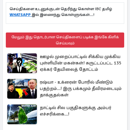
செய்திகளை உடனுக்குடன் தெரிந்து கொள்ள IBC தமிழ்
WHATSAPP
இல் இணைந்து கொள்ளுங்கள்...!
மேலும் இது தொடர்பான செய்திகளைப் படிக்க இங்கே கிளிக்
செய்யவும்
ஊழல் முறைப்பாட்டில் சிக்கிய முக்கிய
புள்ளியின் மகன்கள்! சுருட்டப்பட்ட 135
ஏக்கர் தேயிலைத் தோட்டம்
ரஷ்யா - உக்ரைன் போரில் மீண்டும்
பதற்றம்...! இரு பக்கமும் தீவிரமடையும்
தாக்குதல்கள்
நாட்டில் சில பகுதிகளுக்கு அம்பர்
எச்சரிக்கை...!