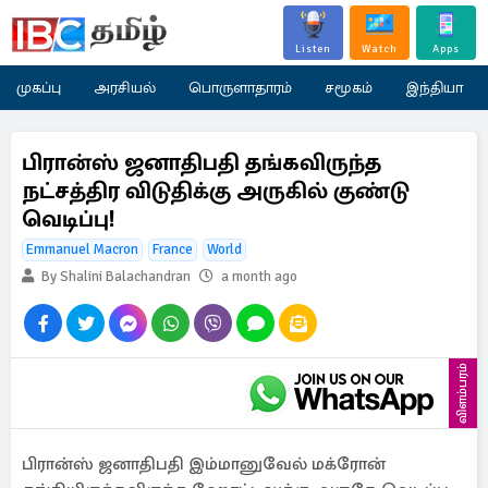
Listen
Watch
Apps
முகப்பு
அரசியல்
பொருளாதாரம்
சமூகம்
இந்தியா
பிரான்ஸ் ஜனாதிபதி தங்கவிருந்த
நட்சத்திர விடுதிக்கு அருகில் குண்டு
வெடிப்பு!
Emmanuel Macron
France
World
By Shalini Balachandran
a month ago
விளம்பரம்
பிரான்ஸ் ஜனாதிபதி இம்மானுவேல் மக்ரோன்