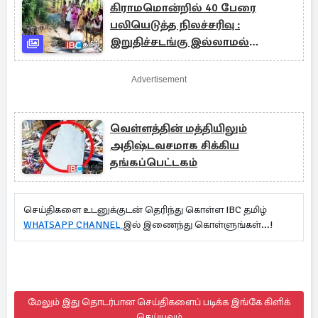
கிராமமொன்றில் 40 பேரை
பலியெடுத்த நிலச்சரிவு :
இறுதிச்சடங்கு இல்லாமல்
கடைசிப்பயணம்
Advertisement
வெள்ளத்தின் மத்தியிலும்
அதிஷ்டவசமாக சிக்கிய
தங்கப்பெட்டகம்
செய்திகளை உடனுக்குடன் தெரிந்து கொள்ள IBC தமிழ்
WHATSAPP CHANNEL
இல் இணைந்து கொள்ளுங்கள்...!
மேலும் இது தொடர்பான செய்திகளைப் படிக்க இங்கே கிளிக்
செய்யவும்