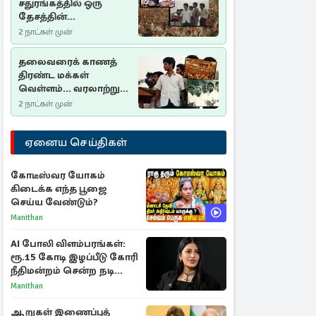
சதுரங்கத்தில் ஒரு
தேசத்தின்
தீர்க்கதரிசனம் :
2 நாட்கள் முன்
சுதுமலை பிரகடனம்
ஒரு வரலாற்றுப் பாடம்
தலைவரைக் காணத்
திரண்ட மக்கள்
வெள்ளம்... வரலாற்றுச்
சிறப்புமிக்க சுதுமலைப்
2 நாட்கள் முன்
பிரகடனம்…
ஏனைய செய்திகள்
கோடீஸ்வர யோகம்
கிடைக்க எந்த பூஜை
செய்ய வேண்டும்?
Manithan
AI போலி விளம்பரங்கள்:
ரூ.15 கோடி இழப்பீடு கோரி
நீதிமன்றம் சென்ற நடிகை
ஸ்ருதி ஹாசன்!
Manithan
ஆறுகள் இணைப்புத்