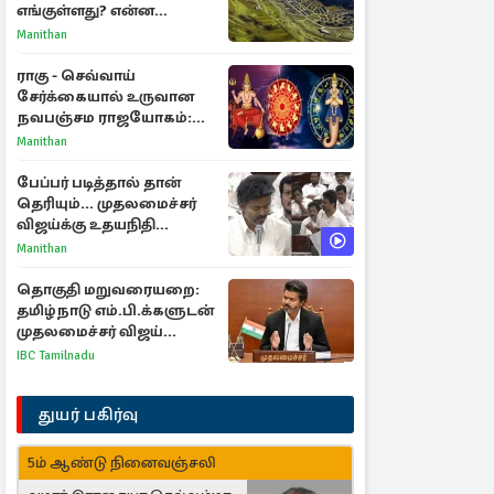
எங்குள்ளது? என்ன
காரணம் தெரியுமா?
Manithan
ராகு - செவ்வாய்
சேர்க்கையால் உருவான
நவபஞ்சம ராஜயோகம்:
அதிர்ஷ்டம் பெறும் 3
Manithan
ராசிகள்!
பேப்பர் படித்தால் தான்
தெரியும்... முதலமைச்சர்
விஜய்க்கு உதயநிதி
ஸ்டாலின் பதிலடி
Manithan
தொகுதி மறுவரையறை:
தமிழ்நாடு எம்.பி.க்களுடன்
முதலமைச்சர் விஜய்
ஆலோசனை
IBC Tamilnadu
துயர் பகிர்வு
5ம் ஆண்டு நினைவஞ்சலி