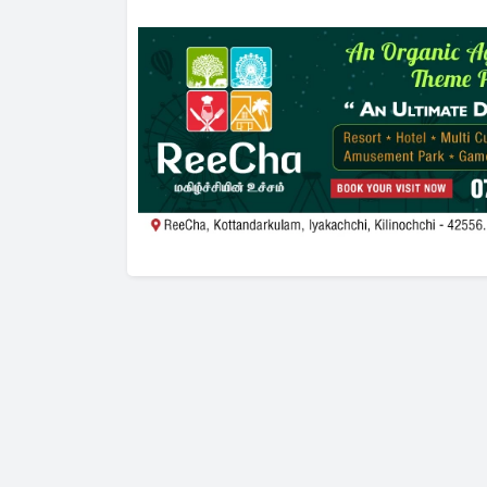
சலசலப்ப