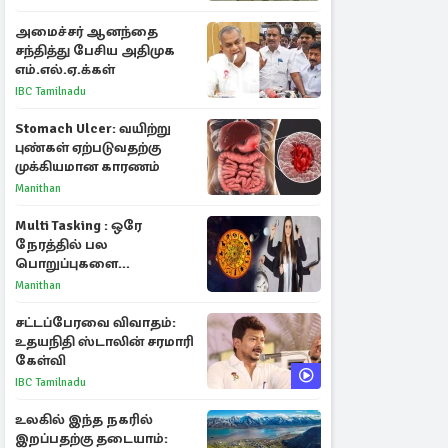
செல்லுமா?
அமைச்சர் ஆனந்தை
சந்தித்து பேசிய அதிமுக
எம்.எல்.ஏ.க்கள்
IBC Tamilnadu
Stomach Ulcer: வயிற்று
புண்கள் ஏற்படுவதற்கு
முக்கியமான காரணம்
Manithan
Multi Tasking : ஒரே
நேரத்தில் பல
பொறுப்புகளை
கையாளும் டாப் 3 ராசிகள்!
Manithan
சட்டப்பேரவை விவாதம்:
உதயநிதி ஸ்டாலின் சரமாரி
கேள்வி
IBC Tamilnadu
உலகில் இந்த நகரில்
இறப்பதற்கு தடையாம்: