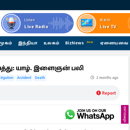
Listen
Watch
Live Radio
Live TV
மூகம்
இந்தியா
உலகம்
BizNews
ஏனையவை
New
த்து: யாழ். இளைஞன் பலி
stigation
Accident
Death
2 months ago
Report
விளம்பரம்