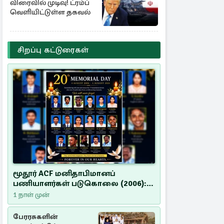
விரைவில் முடிவு! ட்ரம்ப்
வெளியிட்டுள்ள தகவல்
சிறப்பு கட்டுரைகள்
மூதூர் ACF மனிதாபிமானப்
பணியாளர்கள் படுகொலை (2006):
20 ஆண்டுகளாகியும் நீதி
1 நாள் முன்
மறுக்கப்பட்ட மனிதாபிமானப்
பேரவலம்
பேரரசுகளின்