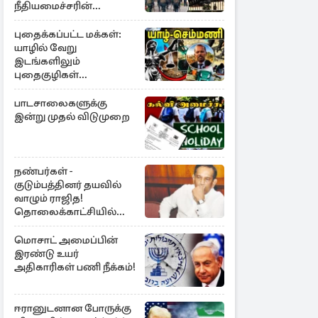
நீதியமைச்சரின்
அறிவிப்பு
புதைக்கப்பட்ட மக்கள்:
யாழில் வேறு
இடங்களிலும்
புதைகுழிகள்
இருக்கலாம்..!
எழுமாற்றாக அகழ்வு
பாடசாலைகளுக்கு
இன்று முதல் விடுமுறை
நண்பர்கள் -
குடும்பத்தினர் தயவில்
வாழும் ராஜித!
தொலைக்காட்சியில்
குமுறல்
மொசாட் அமைப்பின்
இரண்டு உயர்
அதிகாரிகள் பணி நீக்கம்!
ஈரானுடனான போருக்கு