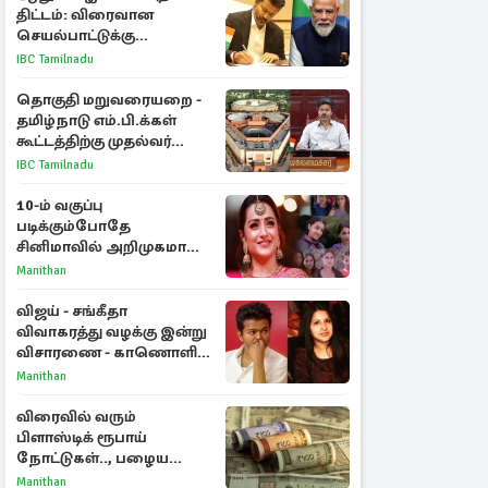
திட்டம்: விரைவான
செயல்பாட்டுக்கு
பிரதமருக்கு முதலமைச்சர்
IBC Tamilnadu
கடிதம்
தொகுதி மறுவரையறை -
தமிழ்நாடு எம்.பி.க்கள்
கூட்டத்திற்கு முதல்வர்
விஜய் அழைப்பு
IBC Tamilnadu
10-ம் வகுப்பு
படிக்கும்போதே
சினிமாவில் அறிமுகமான
த்ரிஷா! உண்மையை
Manithan
பகிர்ந்த இயக்குநர் பிரவீன்
காந்தி
விஜய் - சங்கீதா
விவாகரத்து வழக்கு இன்று
விசாரணை - காணொளி
மூலம் ஆஜராக வாய்ப்பு
Manithan
விரைவில் வரும்
பிளாஸ்டிக் ரூபாய்
நோட்டுகள்.., பழைய
காகித நோட்டுகள்
Manithan