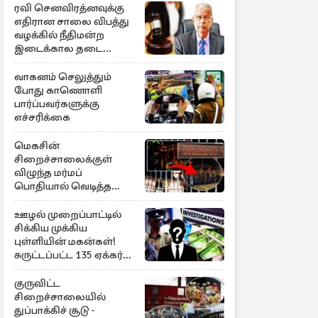
ரவி செனவிரத்னவுக்கு
எதிரான சாலை விபத்து
வழக்கில் நீதிமன்ற
இடைக்கால தடை
உத்தரவு!
வாகனம் செலுத்தும்
போது காணொளி
பார்ப்பவர்களுக்கு
எச்சரிக்கை
மெகசின்
சிறைச்சாலைக்குள்
விழுந்த மர்மப்
பொதியால் வெடித்த
மோதல் - ஒருவர் பலி :
பலர் காயம்
ஊழல் முறைப்பாட்டில்
சிக்கிய முக்கிய
புள்ளியின் மகன்கள்!
சுருட்டப்பட்ட 135 ஏக்கர்
தேயிலைத் தோட்டம்
குருவிட்ட
சிறைச்சாலையில்
துப்பாக்கிச் சூடு -