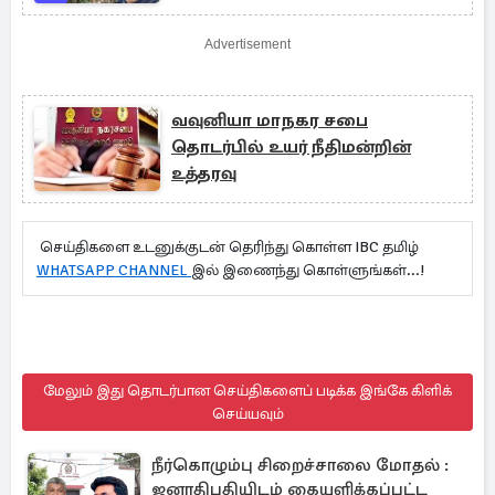
Advertisement
வவுனியா மாநகர சபை
தொடர்பில் உயர் நீதிமன்றின்
உத்தரவு
செய்திகளை உடனுக்குடன் தெரிந்து கொள்ள IBC தமிழ்
WHATSAPP CHANNEL
இல் இணைந்து கொள்ளுங்கள்...!
மேலும் இது தொடர்பான செய்திகளைப் படிக்க இங்கே கிளிக்
செய்யவும்
நீர்கொழும்பு சிறைச்சாலை மோதல் :
ஜனாதிபதியிடம் கையளிக்கப்பட்ட