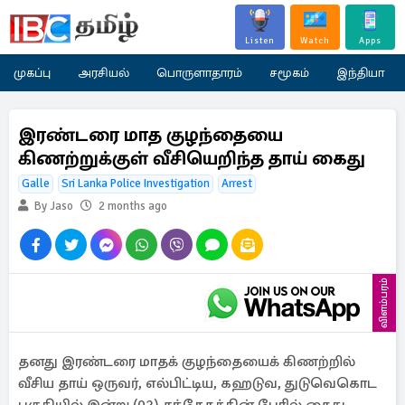
Listen
Watch
Apps
முகப்பு
அரசியல்
பொருளாதாரம்
சமூகம்
இந்தியா
இரண்டரை மாத குழந்தையை
கிணற்றுக்குள் வீசியெறிந்த தாய் கைது
Galle
Sri Lanka Police Investigation
Arrest
By Jaso
2 months ago
விளம்பரம்
தனது இரண்டரை மாதக் குழந்தையைக் கிணற்றில்
வீசிய தாய் ஒருவர், எல்பிட்டிய, கஹடுவ, துடுவெகொட