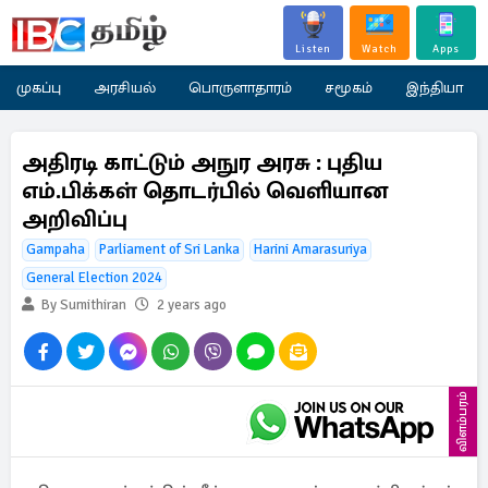
Listen
Watch
Apps
முகப்பு
அரசியல்
பொருளாதாரம்
சமூகம்
இந்தியா
அதிரடி காட்டும் அநுர அரசு : புதிய
எம்.பிக்கள் தொடர்பில் வெளியான
அறிவிப்பு
Gampaha
Parliament of Sri Lanka
Harini Amarasuriya
General Election 2024
By Sumithiran
2 years ago
விளம்பரம்