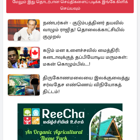
மேலும் இது தொடர்பான செய்திகளைப் படிக்க இங்கே கிளிக்
செய்யவும்
நண்பர்கள் - குடும்பத்தினர் தயவில்
வாழும் ராஜித! தொலைக்காட்சியில்
குமுறல்
கடும் மன உளைச்சலில் மைத்திரி:
கனடாவுக்குத் தப்பியோடிய மருமகள்:
மகன் கொழும்பில்...!
திருகோணமலையை இலக்குவைத்து
சர்வதேச எண்ணெய் விநியோகத்
திட்டம்!