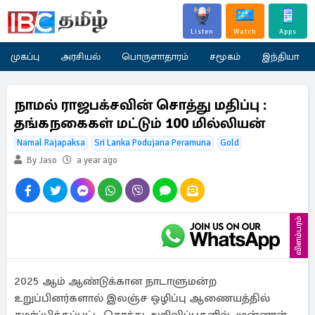
Listen
Watch
Apps
முகப்பு
அரசியல்
பொருளாதாரம்
சமூகம்
இந்தியா
நாமல் ராஜபக்சவின் சொத்து மதிப்பு :
தங்கநகைகள் மட்டும் 100 மில்லியன்
Namal Rajapaksa
Sri Lanka Podujana Peramuna
Gold
By Jaso
a year ago
விளம்பரம்
2025 ஆம் ஆண்டுக்கான நாடாளுமன்ற
உறுப்பினர்களால் இலஞ்ச ஒழிப்பு ஆணையத்தில்