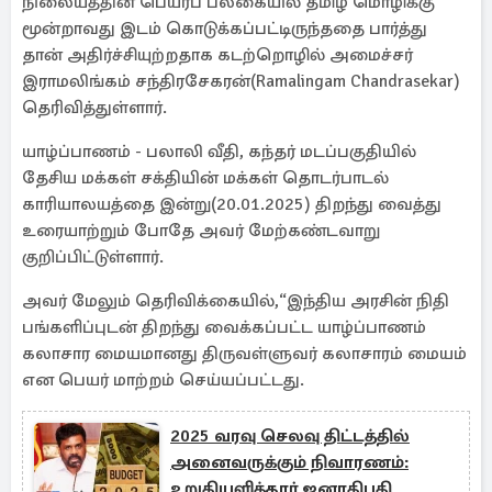
நிலையத்தின் பெயர்ப் பலகையில் தமிழ் மொழிக்கு
மூன்றாவது இடம் கொடுக்கப்பட்டிருந்ததை பார்த்து
தான் அதிர்ச்சியுற்றதாக கடற்றொழில் அமைச்சர்
இராமலிங்கம் சந்திரசேகரன்(Ramalingam Chandrasekar)
தெரிவித்துள்ளார்.
யாழ்ப்பாணம் - பலாலி வீதி, கந்தர் மடப்பகுதியில்
தேசிய மக்கள் சக்தியின் மக்கள் தொடர்பாடல்
காரியாலயத்தை இன்று(20.01.2025) திறந்து வைத்து
உரையாற்றும் போதே அவர் மேற்கண்டவாறு
குறிப்பிட்டுள்ளார்.
அவர் மேலும் தெரிவிக்கையில்,“இந்திய அரசின் நிதி
பங்களிப்புடன் திறந்து வைக்கப்பட்ட யாழ்ப்பாணம்
கலாசார மையமானது திருவள்ளுவர் கலாசாரம் மையம்
என பெயர் மாற்றம் செய்யப்பட்டது.
2025 வரவு செலவு திட்டத்தில்
அனைவருக்கும் நிவாரணம்:
உறுதியளித்தார் ஜனாதிபதி