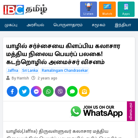
Listen
Watch
Apps
முகப்பு
அரசியல்
பொருளாதாரம்
சமூகம்
இந்தியா
யாழில் சர்ச்சையை கிளப்பிய கலாசார
மத்திய நிலைய பெயர்ப் பலகை!
கடற்றொழில் அமைச்சர் விசனம்
Jaffna
Sri Lanka
Ramalingam Chandrasekar
By Harrish
2 years ago
விளம்பரம்
யாழில்(Jaffna) திருவள்ளுவர் கலாசார மத்திய