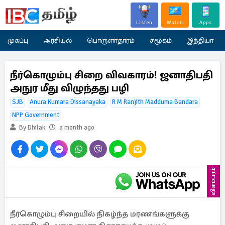
Listen
Watch
Apps
முகப்பு
அரசியல்
பொருளாதாரம்
சமூகம்
இந்தியா
நீர்கொழும்பு சிறை விவகாரம்! ஜனாதிபதி
அநுர மீது விழுந்தது பழி
SJB
Anura Kumara Dissanayaka
R M Ranjith Madduma Bandara
NPP Government
By Dhilak
a month ago
விளம்பரம்
நீர்கொழும்பு சிறையில் நிகழ்ந்த மரணங்களுக்கு