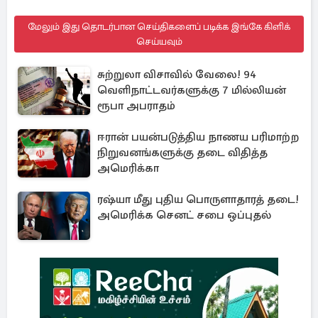
மேலும் இது தொடர்பான செய்திகளைப் படிக்க இங்கே கிளிக்
செய்யவும்
சுற்றுலா விசாவில் வேலை! 94
வெளிநாட்டவர்களுக்கு 7 மில்லியன்
ரூபா அபராதம்
ஈரான் பயன்படுத்திய நாணய பரிமாற்ற
நிறுவனங்களுக்கு தடை விதித்த
அமெரிக்கா
ரஷ்யா மீது புதிய பொருளாதாரத் தடை!
அமெரிக்க செனட் சபை ஒப்புதல்