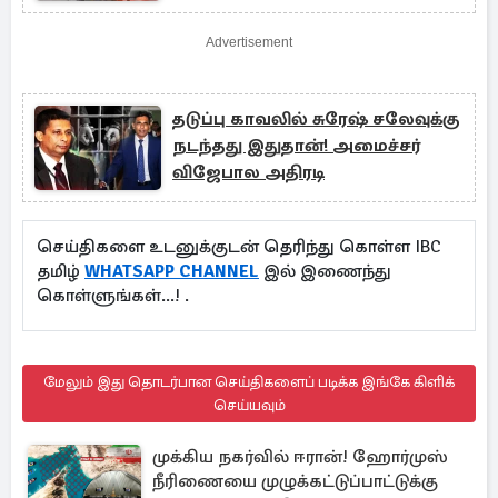
Advertisement
தடுப்பு காவலில் சுரேஷ் சலேவுக்கு
நடந்தது இதுதான்! அமைச்சர்
விஜேபால அதிரடி
செய்திகளை உடனுக்குடன் தெரிந்து கொள்ள IBC
தமிழ்
WHATSAPP CHANNEL
இல் இணைந்து
கொள்ளுங்கள்...! .
மேலும் இது தொடர்பான செய்திகளைப் படிக்க இங்கே கிளிக்
செய்யவும்
முக்கிய நகர்வில் ஈரான்! ஹோர்முஸ்
நீரிணையை முழுக்கட்டுப்பாட்டுக்கு