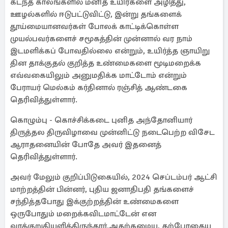
கடந்த காலங்களில் மனித உயிர்களை அழித்து,
ஊழல்களில் ஈடுபட்டுவிட்டு, இன்று தங்களைக்
தூய்மையானவர்கள் போலக் காட்டிக்கொள்ள
முயல்பவர்களைச் சமூகத்தின் முன்னால் வர நாம்
இடமளிக்கப் போவதில்லை என்றும், உயிர்த்த ஞாயிறு
தின தாக்குதல் குறித்த உண்மைகளை மூடிமறைக்க
எவ்வகையிலும் அனுமதிக்க மாட்டோம் என்றும்
பேராயர் மெல்கம் கர்தினால் ரஞ்சித் ஆண்டகை
தெரிவித்துள்ளார்.
கொழும்பு - கொச்சிக்கடை புனித அந்தோனியார்
திருத்தல திருவிழாவை முன்னிட்டு நடைபெற்ற விசேட
ஆராதனையின் போதே அவர் இதனைத்
தெரிவித்துள்ளார்.
அவர் மேலும் குறிப்பிடுகையில், 2024 செப்டம்பர் ஆட்சி
மாற்றத்தின் பின்னர், புதிய ஜனாதிபதி தங்களைச்
சந்தித்தபோது இக்குற்றத்தின் உண்மைகளை
ஒருபோதும் மறைக்கவிடமாட்டேன் என
வாக்குறுதியளித்திருந்தார்.அதற்கமைய, தற்போதைய