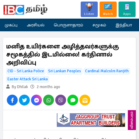
Listen
Watch
Apps
முகப்பு
அரசியல்
பொருளாதாரம்
சமூகம்
இந்தியா
மனித உயிர்களை அழித்தவர்களுக்கு
சமூகத்தில் இடமில்லை! கர்தினால்
அறிவிப்பு
CID - Sri Lanka Police
Sri Lankan Peoples
Cardinal Malcolm Ranjith
Easter Attack Sri Lanka
By Dhilak
2 months ago
விளம்பரம்