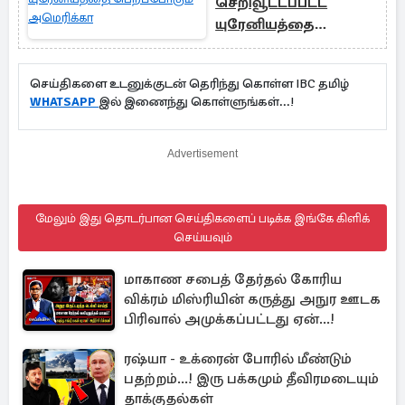
செறிவூட்டப்பட்ட
யுரேனியத்தை
பெறப்போகும்
அமெரிக்கா
செய்திகளை உடனுக்குடன் தெரிந்து கொள்ள IBC தமிழ்
WHATSAPP
இல் இணைந்து கொள்ளுங்கள்...!
Advertisement
மேலும் இது தொடர்பான செய்திகளைப் படிக்க இங்கே கிளிக்
செய்யவும்
மாகாண சபைத் தேர்தல் கோரிய
விக்ரம் மிஸ்ரியின் கருத்து அநுர ஊடக
பிரிவால் அமுக்கப்பட்டது ஏன்...!
ரஷ்யா - உக்ரைன் போரில் மீண்டும்
பதற்றம்...! இரு பக்கமும் தீவிரமடையும்
தாக்குதல்கள்