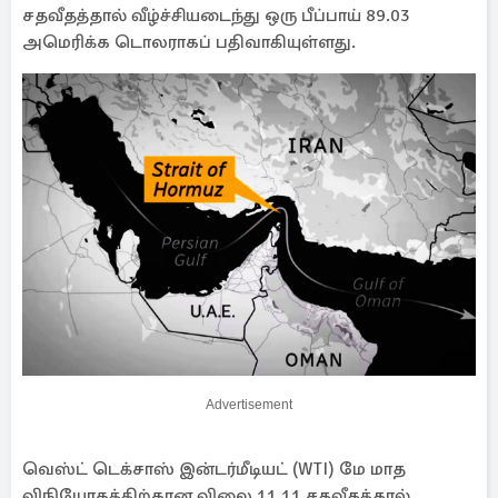
சதவீதத்தால் வீழ்ச்சியடைந்து ஒரு பீப்பாய் 89.03
அமெரிக்க டொலராகப் பதிவாகியுள்ளது.
Advertisement
வெஸ்ட் டெக்சாஸ் இன்டர்மீடியட் (WTI) மே மாத
விநியோகத்திற்கான விலை 11.11 சதவீதத்தால்