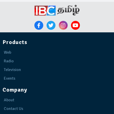
Products
Web
Radio
Television
Events
Company
About
Contact Us