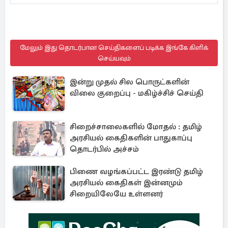
மேலும் இது தொடர்பான செய்திகளைப் படிக்க இங்கே கிளிக்
செய்யவும்
இன்று முதல் சில பொருட்களின்
விலை குறைப்பு - மகிழ்ச்சிச் செய்தி
சிறைச்சாலைகளில் மோதல் : தமிழ்
அரசியல் கைதிகளின் பாதுகாப்பு
தொடர்பில் அச்சம்
பிணை வழங்கப்பட்ட இரண்டு தமிழ்
அரசியல் கைதிகள் இன்னமும்
சிறையிலேயே உள்ளனர்