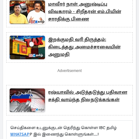
மாவீரர் நாள் அனுஷ்டிப்பு
விவகாரம் - சிறீதரன் எம்.பியின்
சாரதிக்கு பிணை
இறக்குமதி வரி திருத்தம்:
கிடைத்தது அமைச்சரவையின்
அனுமதி
Advertisement
ரஷ்யாவில் அடுத்தடுத்து பதிவான
சக்தி வாய்ந்த நிலநடுக்கங்கள்
செய்திகளை உடனுக்குடன் தெரிந்து கொள்ள IBC தமிழ்
WHATSAP
P இல் இணைந்து கொள்ளுங்கள்...!