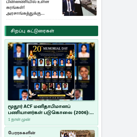
பின்னணியில் உள்ள
கரங்கள்!
அரசாங்கத்துக்கு
கிடைத்த புலனாய்வு
தகவல்
சிறப்பு கட்டுரைகள்
மூதூர் ACF மனிதாபிமானப்
பணியாளர்கள் படுகொலை (2006):
20 ஆண்டுகளாகியும் நீதி
1 நாள் முன்
மறுக்கப்பட்ட மனிதாபிமானப்
பேரவலம்
பேரரசுகளின்