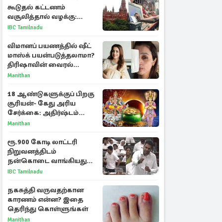
கூடுதல் கட்டணம்
வசூலித்தால் வழக்கு:
சென்னை உயர்நீதிமன்றம்
IBC Tamilnadu
உத்தரவு
விமானப் பயணத்தில் ஷீட்
மாஸ்க் பயன்படுத்தலாமா?
திரிஷாவின் வைரல்
செல்ஃபிக்கு மருத்துவர்
Manithan
விளக்கம்
18 ஆண்டுகளுக்குப் பிறகு
சூரியன்- கேது அரிய
சேர்க்கை: அதிர்ஷ்டம்
பெறும் 3 ராசிகள்!
Manithan
ரூ.900 கோடி லாட்டரி
நிறுவனத்திடம்
நன்கொடை வாங்கியது
ஏன்? உதயநிதி - ஆதவ்
IBC Tamilnadu
விவாதம்
நகசுத்தி வருவதற்கான
காரணம் என்ன? இதை
தெரிந்து கொள்ளுங்கள்
Manithan