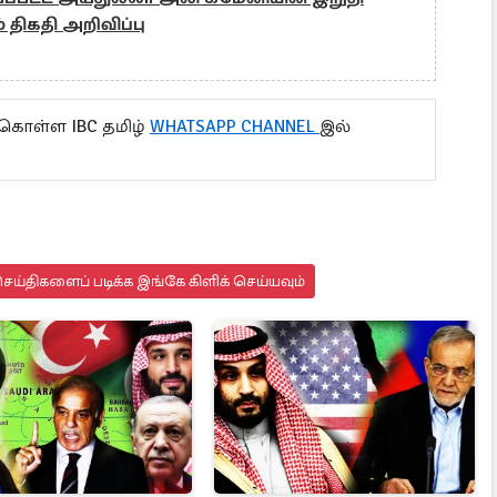
 திகதி அறிவிப்பு
 கொள்ள IBC தமிழ்
WHATSAPP CHANNEL
இல்
ய்திகளைப் படிக்க இங்கே கிளிக் செய்யவும்