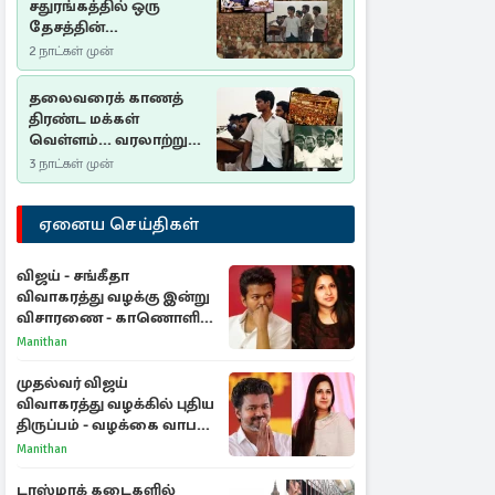
சதுரங்கத்தில் ஒரு
தேசத்தின்
தீர்க்கதரிசனம் :
2 நாட்கள் முன்
சுதுமலை பிரகடனம்
ஒரு வரலாற்றுப் பாடம்
தலைவரைக் காணத்
திரண்ட மக்கள்
வெள்ளம்... வரலாற்றுச்
சிறப்புமிக்க சுதுமலைப்
3 நாட்கள் முன்
பிரகடனம்…
ஏனைய செய்திகள்
விஜய் - சங்கீதா
விவாகரத்து வழக்கு இன்று
விசாரணை - காணொளி
மூலம் ஆஜராக வாய்ப்பு
Manithan
முதல்வர் விஜய்
விவாகரத்து வழக்கில் புதிய
திருப்பம் - வழக்கை வாபஸ்
பெற்ற சங்கீதா!
Manithan
டாஸ்மாக் கடைகளில்