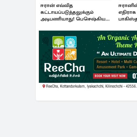
ஈரான் எவ்வித
ஈரானின்
கட்டாயப்படுத்தலுக்கும்
எதிராக 
அடிபணியாது! பெசெஷ்கியன்
பாகிஸ்த
அறிவிப்பு
ஒன்றி