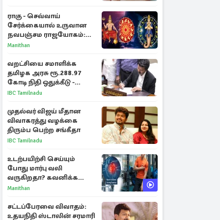
ராகு - செவ்வாய்
சேர்க்கையால் உருவான
நவபஞ்சம ராஜயோகம்:
அதிர்ஷ்டம் பெறும் 3
Manithan
ராசிகள்!
வறட்சியை சமாளிக்க
தமிழக அரசு ரூ.288.97
கோடி நிதி ஒதுக்கீடு -
வெளியான அரசாணை
IBC Tamilnadu
முதல்வர் விஜய் மீதான
விவாகரத்து வழக்கை
திரும்ப பெற்ற சங்கீதா
IBC Tamilnadu
உடற்பயிற்சி செய்யும்
போது மார்பு வலி
வருகிறதா? கவனிக்க
வேண்டிய எச்சரிக்கை
Manithan
அறிகுறிகள்
சட்டப்பேரவை விவாதம்:
உதயநிதி ஸ்டாலின் சரமாரி