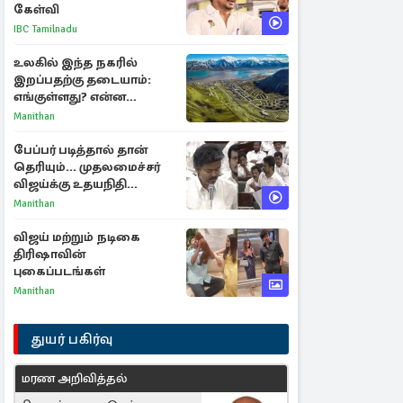
கேள்வி
IBC Tamilnadu
உலகில் இந்த நகரில்
இறப்பதற்கு தடையாம்:
எங்குள்ளது? என்ன
காரணம் தெரியுமா?
Manithan
பேப்பர் படித்தால் தான்
தெரியும்... முதலமைச்சர்
விஜய்க்கு உதயநிதி
ஸ்டாலின் பதிலடி
Manithan
விஜய் மற்றும் நடிகை
திரிஷாவின்
புகைப்படங்கள்
Manithan
துயர் பகிர்வு
மரண அறிவித்தல்