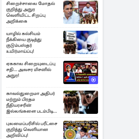
சிறைச்சாலை மோதல்
குறித்து அநுர
வெளியிட்ட சிறப்பு
அறிக்கை
யாழில் கல்சியம்
நீக்கியை குடித்து
குடும்பஸ்தர்
உயிர்மாய்ப்பு!
ஏககால சிறையுடைப்பு
சதி... அவசர மிசனில்
அநுர!
காவல்துறைமா அதிபர்
மற்றும் பிரதம
நீதியரசரின்
இல்லங்களை படம்பிடித்த
சந்தேக நபர் கைது!
புலமைப்பரிசில் பரீட்சை
குறித்து வெளியான
அறிவிப்பு!