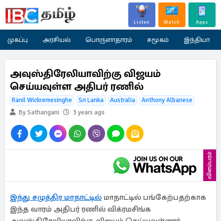
Listen
Watch
Apps
முகப்பு
அரசியல்
பொருளாதாரம்
சமூகம்
இந்தியா
அவுஸ்திரேலியாவிற்கு விஜயம்
செய்யவுள்ள அதிபர் ரணில்
Ranil Wickremesinghe
Sri Lanka
Australia
Anthony Albanese
By Sathangani
3 years ago
விளம்பரம்
இந்து சமுத்திர மாநாட்டில்
மாநாட்டில் பங்கேற்பதற்காக
இந்த வாரம் அதிபர் ரணில் விக்ரமசிங்க