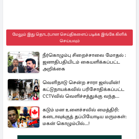
மேலும் இது தொடர்பான செய்திகளைப் படிக்க இங்கே கிளிக்
செய்யவும்
நீர்கொழும்பு சிறைச்சாலை மோதல் :
ஜனாதிபதியிடம் கையளிக்கப்பட்ட
அறிக்கை
வெளிநாடு சென்ற சாரா ஜஸ்மின்!
கட்டுநாயக்கவில் பரிசோதிக்கப்பட்ட
CCTVவில் வெளிச்சத்துக்கு வந்த
தகவல்
கடும் மன உளைச்சலில் மைத்திரி:
கனடாவுக்குத் தப்பியோடிய மருமகள்:
மகன் கொழும்பில்...!