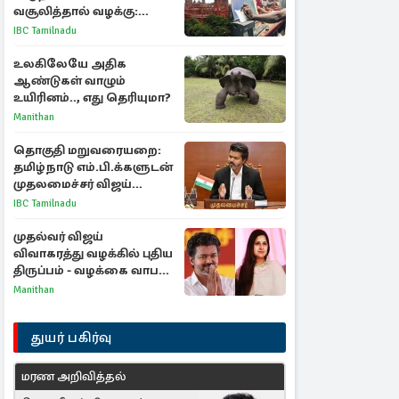
வசூலித்தால் வழக்கு:
சென்னை உயர்நீதிமன்றம்
IBC Tamilnadu
உத்தரவு
உலகிலேயே அதிக
ஆண்டுகள் வாழும்
உயிரினம்.., எது தெரியுமா?
Manithan
தொகுதி மறுவரையறை:
தமிழ்நாடு எம்.பி.க்களுடன்
முதலமைச்சர் விஜய்
ஆலோசனை
IBC Tamilnadu
முதல்வர் விஜய்
விவாகரத்து வழக்கில் புதிய
திருப்பம் - வழக்கை வாபஸ்
பெற்ற சங்கீதா!
Manithan
துயர் பகிர்வு
மரண அறிவித்தல்