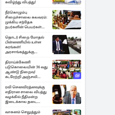
கவிழ்ந்து விபத்து!
நீர்கொழும்பு
சிறைச்சாலை கலவரம்:
முக்கிய சந்தேக
நபர்களின் பெயர்கள்
நீதிமன்றில் சமர்ப்பிப்பு!
தொடர் சிறை மோதல்
பின்னணியில் உள்ள
கரங்கள்!
அரசாங்கத்துக்கு
கிடைத்த புலனாய்வு
தகவல்
திராய்க்கேணி
படுகொலையின் 36 வது
ஆண்டு நிறைவு!
சுடரேற்றி அஞ்சலி
செலுத்திய மக்கள்
ரவி செனவிரத்னவுக்கு
எதிரான சாலை விபத்து
வழக்கில் நீதிமன்ற
இடைக்கால தடை
உத்தரவு!
வாகனம் செலுத்தும்