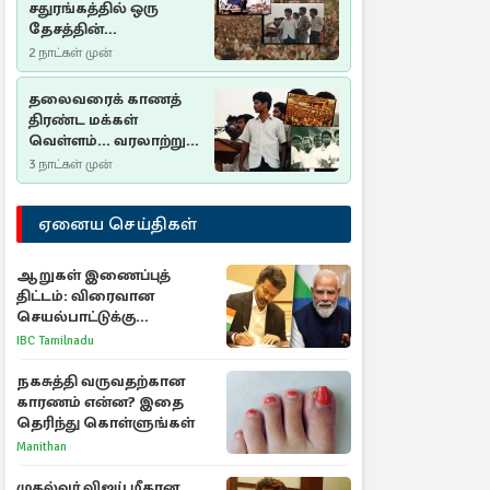
சதுரங்கத்தில் ஒரு
தேசத்தின்
தீர்க்கதரிசனம் :
2 நாட்கள் முன்
சுதுமலை பிரகடனம்
ஒரு வரலாற்றுப் பாடம்
தலைவரைக் காணத்
திரண்ட மக்கள்
வெள்ளம்... வரலாற்றுச்
சிறப்புமிக்க சுதுமலைப்
3 நாட்கள் முன்
பிரகடனம்…
ஏனைய செய்திகள்
ஆறுகள் இணைப்புத்
திட்டம்: விரைவான
செயல்பாட்டுக்கு
பிரதமருக்கு முதலமைச்சர்
IBC Tamilnadu
கடிதம்
நகசுத்தி வருவதற்கான
காரணம் என்ன? இதை
தெரிந்து கொள்ளுங்கள்
Manithan
முதல்வர் விஜய் மீதான