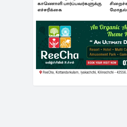
காணொளி பார்ப்பவர்களுக்கு
சிறைச்
எச்சரிக்கை
மோதல் 
சலசலப்ப