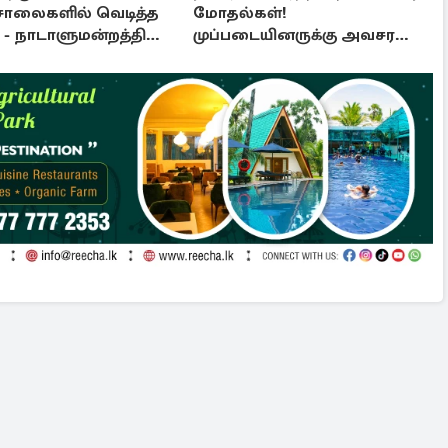
சாலைகளில் வெடித்த
மோதல்கள்!
- நாடாளுமன்றத்தில்
முப்படையினருக்கு அவசர
ு: அரசுக்கு அழுத்தம்
அறிவித்தல்