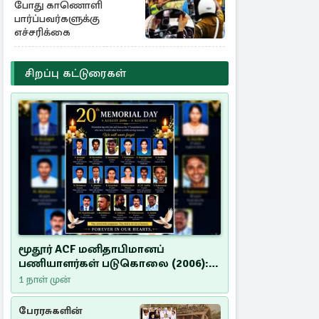
போது காணொளி
பார்ப்பவர்களுக்கு
எச்சரிக்கை
சிறப்பு கட்டுரைகள்
மூதூர் ACF மனிதாபிமானப்
பணியாளர்கள் படுகொலை (2006):
20 ஆண்டுகளாகியும் நீதி
1 நாள் முன்
மறுக்கப்பட்ட மனிதாபிமானப்
பேரவலம்
பேரரசுகளின்