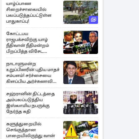
யாழ்ப்பாண
சிறைச்சாலையில்
பலப்படுத்தப்பட்டுள்ள
பாதுகாப்பு!
கோட்டபய
ராஜபக்சவிற்கு யாழ்
நீதிவான் நீதிமன்றம்
பிறப்பித்த விசேட
உத்தரவு!
நாடாளுமன்ற
உறுப்பினரின் புதிய மாதச்
சம்பளம்! சர்ச்சையை
கிளப்பிய அர்ச்சுனாவின்
அறிக்கை
சஹ்ரானின் திட்டத்தை
அம்பலப்படுத்திய
இஸ்லாமிய நபருக்கு
நேர்ந்த கதி
களுத்துறையில்
செங்குத்தான
பாறையிலிருந்து வான்