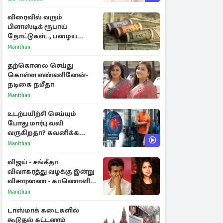
விரைவில் வரும்
பிளாஸ்டிக் ரூபாய்
நோட்டுகள்.., பழைய
காகித நோட்டுகள்
Manithan
செல்லுமா?
தற்கொலை செய்து
கொள்ள எண்ணினேன்-
நடிகை நமீதா
Manithan
உடற்பயிற்சி செய்யும்
போது மார்பு வலி
வருகிறதா? கவனிக்க
வேண்டிய எச்சரிக்கை
Manithan
அறிகுறிகள்
விஜய் - சங்கீதா
விவாகரத்து வழக்கு இன்று
விசாரணை - காணொளி
மூலம் ஆஜராக வாய்ப்பு
Manithan
டாஸ்மாக் கடைகளில்
கூடுதல் கட்டணம்