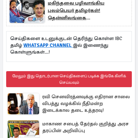
மகிந்தவை பழிவாங்கிய
புலம்பெயர் தமிழர்கள்!
தென்னிலங்கை
அரசியல்வாதியின் ஆதங்கம்
செய்திகளை உடனுக்குடன் தெரிந்து கொள்ள IBC
தமிழ்
WHATSAPP CHANNEL
இல் இணைந்து
கொள்ளுங்கள்...!
மேலும் இது தொடர்பான செய்திகளைப் படிக்க இங்கே கிளிக்
செய்யவும்
ரவி செனவிரத்னவுக்கு எதிரான சாலை
விபத்து வழக்கில் நீதிமன்ற
இடைக்கால தடை உத்தரவு!
மாகாண சபைத் தேர்தல் குறித்து அரச
தரப்பின் அறிவிப்பு