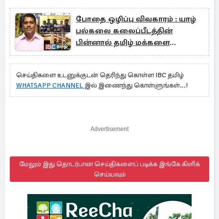
போதை ஒழிப்பு விவகாரம் : யாழ்
பல்கலை கலைப்பீடத்தின்
பின்னால் தமிழ் மக்களை
அணிதிரள அழைப்பு
செய்திகளை உடனுக்குடன் தெரிந்து கொள்ள IBC தமிழ்
WHATSAPP CHANNEL
இல் இணைந்து கொள்ளுங்கள்...!
Advertisement
மேலும் இது தொடர்பான செய்திகளைப் படிக்க இங்கே கிளிக்
செய்யவும்