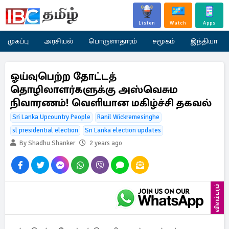
Listen
Watch
Apps
முகப்பு
அரசியல்
பொருளாதாரம்
சமூகம்
இந்தியா
ஓய்வுபெற்ற தோட்டத்
தொழிலாளர்களுக்கு அஸ்வெசும
நிவாரணம்! வெளியான மகிழ்ச்சி தகவல்
Sri Lanka Upcountry People
Ranil Wickremesinghe
sl presidential election
Sri Lanka election updates
By Shadhu Shanker
2 years ago
விளம்பரம்