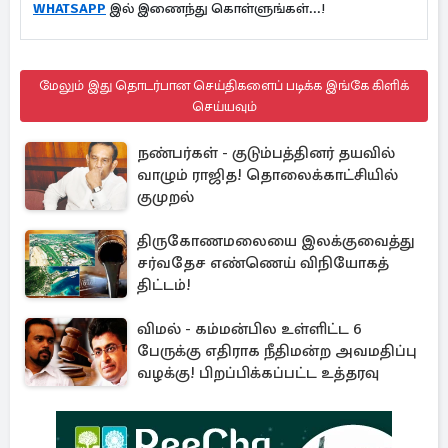
WHATSAPP
இல் இணைந்து கொள்ளுங்கள்...!
மேலும் இது தொடர்பான செய்திகளைப் படிக்க இங்கே கிளிக்
செய்யவும்
நண்பர்கள் - குடும்பத்தினர் தயவில்
வாழும் ராஜித! தொலைக்காட்சியில்
குமுறல்
திருகோணமலையை இலக்குவைத்து
சர்வதேச எண்ணெய் விநியோகத்
திட்டம்!
விமல் - கம்மன்பில உள்ளிட்ட 6
பேருக்கு எதிராக நீதிமன்ற அவமதிப்பு
வழக்கு! பிறப்பிக்கப்பட்ட உத்தரவு