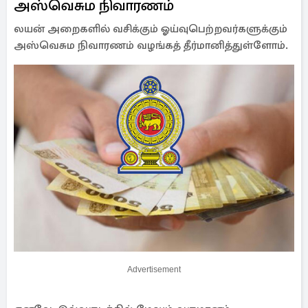
அஸ்வெசும நிவாரணம்
லயன் அறைகளில் வசிக்கும் ஓய்வுபெற்றவர்களுக்கும்
அஸ்வெசும நிவாரணம் வழங்கத் தீர்மானித்துள்ளோம்.
Advertisement