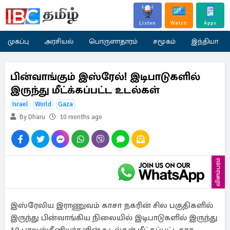
Listen
Watch
Apps
முகப்பு
அரசியல்
பொருளாதாரம்
சமூகம்
இந்தியா
பின்வாங்கும் இஸ்ரேல்! இடிபாடுகளில்
இருந்து மீட்க்கப்பட்ட உடல்கள்
Israel
World
Gaza
By Dharu
10 months ago
விளம்பரம்
இஸ்ரேலிய இராணுவம் காசா நகரின் சில பகுதிகளில்
இருந்து பின்வாங்கிய நிலையில் இடிபாடுகளில் இருந்து