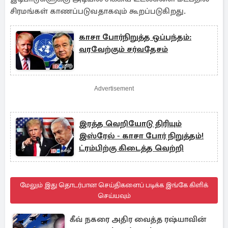
சிரமங்கள் காணப்படுவதாகவும் கூறப்படுகிறது.
காசா போர்நிறுத்த ஒப்பந்தம்:
வரவேற்கும் சர்வதேசம்
Advertisement
இரத்த வெறியோடு திரியும்
இஸ்ரேல் - காசா போர் நிறுத்தம்!
ட்ரம்பிற்கு கிடைத்த வெற்றி
மேலும் இது தொடர்பான செய்திகளைப் படிக்க இங்கே கிளிக்
செய்யவும்
கீவ் நகரை அதிர வைத்த ரஷ்யாவின்