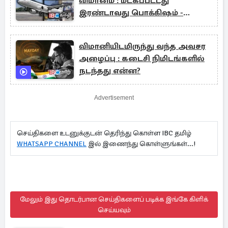
விமானம் : மீட்கப்பட்டது
இரண்டாவது பொக்கிஷம் -
தொடரும் விசாரணை
விமானியிடமிருந்து வந்த அவசர
அழைப்பு : கடைசி நிமிடங்களில்
நடந்தது என்ன?
Advertisement
செய்திகளை உடனுக்குடன் தெரிந்து கொள்ள IBC தமிழ்
WHATSAPP CHANNEL
இல் இணைந்து கொள்ளுங்கள்...!
மேலும் இது தொடர்பான செய்திகளைப் படிக்க இங்கே கிளிக்
செய்யவும்