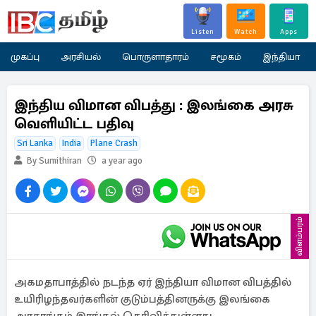
Listen
Watch
Apps
முகப்பு
அரசியல்
பொருளாதாரம்
சமூகம்
இந்தியா
இந்திய விமான விபத்து : இலங்கை அரசு
வெளியிட்ட பதிவு
Sri Lanka
India
Plane Crash
By Sumithiran
a year ago
விளம்பரம்
அகமதாபாத்தில் நடந்த ஏர் இந்தியா விமான விபத்தில்
உயிரிழந்தவர்களின் குடும்பத்தினருக்கு இலங்கை