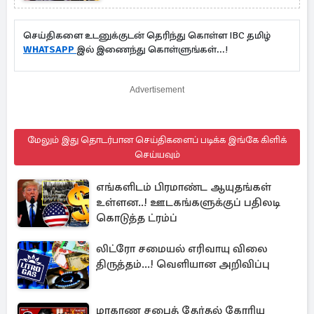
விடுதலையை சாத்தியமாக்கும்
புதிய பூகோள அரசியல்
செய்திகளை உடனுக்குடன் தெரிந்து கொள்ள IBC தமிழ்
மூலோபாயம்!
WHATSAPP
இல் இணைந்து கொள்ளுங்கள்...!
Advertisement
மேலும் இது தொடர்பான செய்திகளைப் படிக்க இங்கே கிளிக்
செய்யவும்
எங்களிடம் பிரமாண்ட ஆயுதங்கள்
உள்ளன..! ஊடகங்களுக்குப் பதிலடி
கொடுத்த ட்ரம்ப்
லிட்ரோ சமையல் எரிவாயு விலை
திருத்தம்...! வெளியான அறிவிப்பு
மாகாண சபைத் தேர்தல் கோரிய