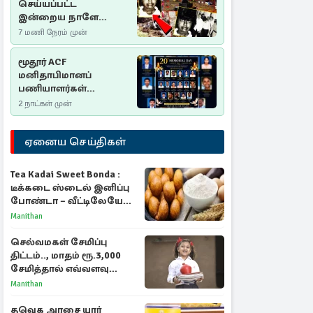
செய்யப்பட்ட
இன்றைய நாளே
செம்மணி
7 மணி நேரம் முன்
இனப்படுகொலை
தினம்…!
மூதூர் ACF
மனிதாபிமானப்
பணியாளர்கள்
படுகொலை (2006): 20
2 நாட்கள் முன்
ஆண்டுகளாகியும் நீதி
மறுக்கப்பட்ட
ஏனைய செய்திகள்
மனிதாபிமானப்
பேரவலம்
Tea Kadai Sweet Bonda :
டீக்கடை ஸ்டைல் இனிப்பு
போண்டா – வீட்டிலேயே
செய்வது எப்படி?
Manithan
செல்வமகள் சேமிப்பு
திட்டம்.., மாதம் ரூ.3,000
சேமித்தால் எவ்வளவு
கிடைக்கும்?
Manithan
தவெக அரசை யார்