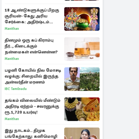
மீண்டும் இணைவாரா?
18 ஆண்டுகளுக்குப் பிறகு
சூரியன்- கேது அரிய
சேர்க்கை: அதிர்ஷ்டம்
பெறும் 3 ராசிகள்!
Manithan
தினமும் ஒரு கப் கிராம்பு
நீர்.., கிடைக்கும்
நன்மைகள் என்னென்ன?
Manithan
பழனி கோயில் நில மோசடி
வழக்கு: சிறையில் இருந்த
அன்வர்தீன் மரணம்
IBC Tamilnadu
தங்கம் விலையில் மீண்டும்
அதிரடி ஏற்றம் - சவரனுக்கு
ரூ.1,720 உயர்வு!
Manithan
இது நாடகம்.. திமுக
பங்கேற்காது: கனிமொழி