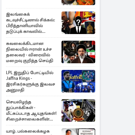
இலங்கைக்
கடவுச்சீட்டினால் சிக்கல்:
பிரித்தானியாவில்
தடுப்புக் காவலில்
முன்னாள் எம்.பி!
கவலைக்கிடமான
நிலையில் ஈரான் உச்ச
தலைவர் - விரைவில்
மறைவு குறித்த செய்தி
LPL இறுதிப் போட்டியில்
Jaffna Kings -
இரசிகர்களுக்கு இலவச
அனுமதி
செயலிழந்த
துப்பாக்கிகள் -
மீட்கப்படாத ஆயுதங்கள்!
சிறைச்சாலைகளின்
பாதுகாப்பில் பாரிய
அச்சுறுத்தல்
யாழ். பல்கலைக்கழக