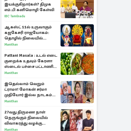
இயக்குகிறார்கள்? திமுக
எம்.பி கனிமொழி கேள்வி
IBC Tamilnadu
ஆகஸ்ட் 11ல் உருவாகும்
கஜகேசரி ராஜயோகம்:
தொழில் நிலையில்
அதிர்ஷ்டம் பெறும் 3
Manithan
ராசிகள்!
Pattani Masala : உடல் எடை
குறைக்க உதவும் கேரளா
ஸ்டைல் பச்சை பட்டாணி
கிரேவி
Manithan
இதெல்லாம் வெறும்
ட்ராமா! மோகன் சர்மா
முதியோர் இல்ல நாடகம்
குறித்து குட்டி பத்மினி
Manithan
பரபரப்பு பேட்டி
27வது திருமண நாள்
நெருங்கும் நிலையில்
விவாகரத்து வழக்கு
வாபஸ்! விஜய்யுடன்
Manithan