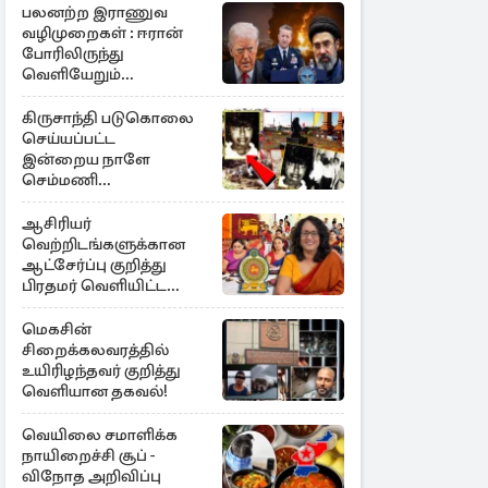
பலனற்ற இராணுவ
வழிமுறைகள் : ஈரான்
போரிலிருந்து
வெளியேறும்
வழியைத்தேடும்
அமெரிக்க தளபதி
கிருசாந்தி படுகொலை
செய்யப்பட்ட
இன்றைய நாளே
செம்மணி
இனப்படுகொலை
தினம்…!
ஆசிரியர்
வெற்றிடங்களுக்கான
ஆட்சேர்ப்பு குறித்து
பிரதமர் வெளியிட்ட
அறிவிப்பு
மெகசின்
சிறைக்கலவரத்தில்
உயிரிழந்தவர் குறித்து
வெளியான தகவல்!
வெயிலை சமாளிக்க
நாயிறைச்சி சூப் -
விநோத அறிவிப்பு