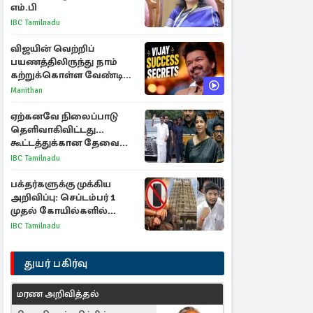
எம்.பி
IBC Tamilnadu
விஜயின் வெற்றிப்
பயணத்திலிருந்து நாம்
கற்றுக்கொள்ள வேண்டிய
முக்கிய 3 விடயங்கள்!
Manithan
ஏற்கனவே நிலைப்பாடு
தெளிவாகிவிட்டது...
கூட்டத்துக்கான தேவை
என்ன? - கனிமொழி
IBC Tamilnadu
விமர்சனம்
பக்தர்களுக்கு முக்கிய
அறிவிப்பு: செப்டம்பர் 1
முதல் கோயில்களில்
மொபைலுக்கு தடை!
IBC Tamilnadu
துயர் பகிர்வு
மரண அறிவித்தல்