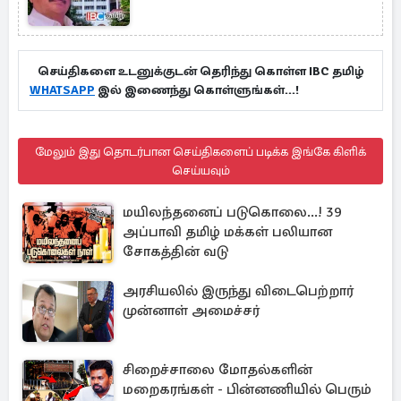
செய்திகளை உடனுக்குடன் தெரிந்து கொள்ள IBC தமிழ்
WHATSAPP
இல் இணைந்து கொள்ளுங்கள்...!
மேலும் இது தொடர்பான செய்திகளைப் படிக்க இங்கே கிளிக்
செய்யவும்
மயிலந்தனைப் படுகொலை...! 39
அப்பாவி தமிழ் மக்கள் பலியான
சோகத்தின் வடு
அரசியலில் இருந்து விடைபெற்றார்
முன்னாள் அமைச்சர்
சிறைச்சாலை மோதல்களின்
மறைகரங்கள் - பின்னணியில் பெரும்