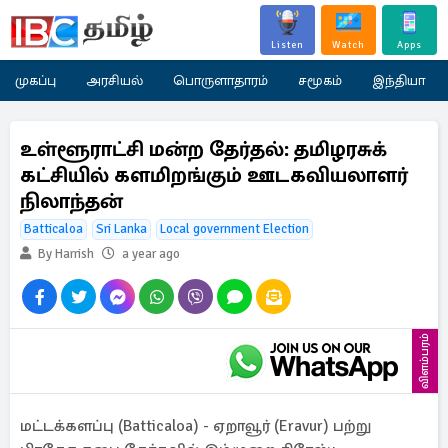
Listen
Watch
Apps
முகப்பு
அரசியல்
பொருளாதாரம்
சமூகம்
இந்தியா
உள்ளூராட்சி மன்ற தேர்தல்: தமிழரசுக்
கட்சியில் களமிறங்கும் ஊடகவியலாளர்
நிலாந்தன்
Batticaloa
Sri Lanka
Local government Election
By Harrish
a year ago
விளம்பரம்
மட்டக்களப்பு (Batticaloa) - ஏறாவூர் (Eravur) பற்று