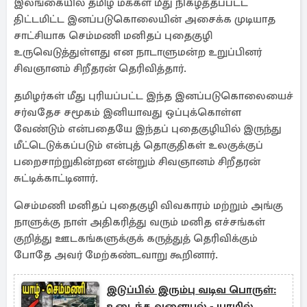
இலங்கையில் தமிழ் மக்கள் மீது நிகழ்த்தப்பட்ட
திட்டமிட்ட இனப்படுகொலையின் அசைக்க முடியாத
சாட்சியாக செம்மணி மனிதப் புதைகுழி
உருவெடுத்துள்ளது என நாடாளுமன்ற உறுப்பினர்
சிவஞானம் சிறீதரன் தெரிவித்தார்.
தமிழர்கள் மீது புரியப்பட்ட இந்த இனப்படுகொலையைச்
சர்வதேச சமூகம் இனியாவது ஒப்புக்கொள்ள
வேண்டும் என்பதையே இந்தப் புதைகுழியில் இருந்து
மீட்டெடுக்கப்படும் என்புத் தொகுதிகள் உலகுக்குப்
பறைசாற்றுகின்றன என்றும் சிவஞானம் சிறீதரன்
சுட்டிக்காட்டினார்.
செம்மணி மனிதப் புதைகுழி விவகாரம் மற்றும் அங்கு
நாளுக்கு நாள் அதிகரித்து வரும் மனித எச்சங்கள்
குறித்து ஊடகங்களுக்குக் கருத்துத் தெரிவிக்கும்
போதே அவர் மேற்கண்டவாறு கூறினார்.
இடுப்பில் இரும்பு வடிவ பொருள்:
உடைந்த வளையல் - யாழில்