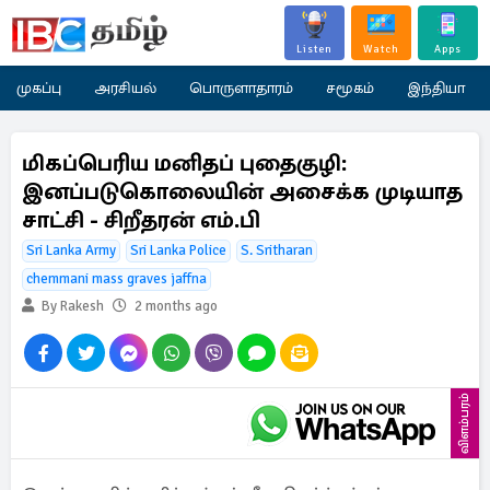
Listen
Watch
Apps
முகப்பு
அரசியல்
பொருளாதாரம்
சமூகம்
இந்தியா
மிகப்பெரிய மனிதப் புதைகுழி:
இனப்படுகொலையின் அசைக்க முடியாத
சாட்சி - சிறீதரன் எம்.பி
Sri Lanka Army
Sri Lanka Police
S. Sritharan
chemmani mass graves jaffna
By Rakesh
2 months ago
விளம்பரம்