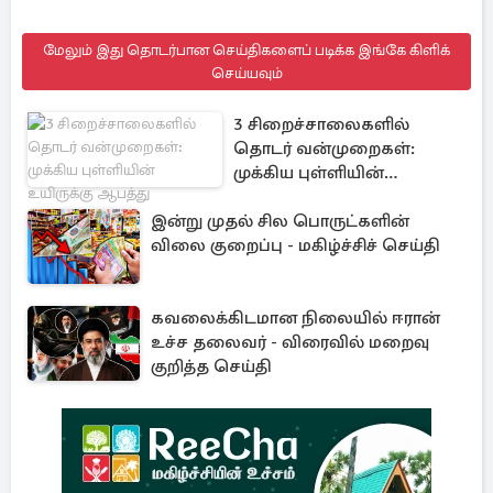
மேலும் இது தொடர்பான செய்திகளைப் படிக்க இங்கே கிளிக்
செய்யவும்
3 சிறைச்சாலைகளில்
தொடர் வன்முறைகள்:
முக்கிய புள்ளியின்
உயிருக்கு ஆபத்து
இன்று முதல் சில பொருட்களின்
விலை குறைப்பு - மகிழ்ச்சிச் செய்தி
கவலைக்கிடமான நிலையில் ஈரான்
உச்ச தலைவர் - விரைவில் மறைவு
குறித்த செய்தி