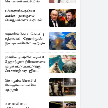
தொலைக்காட்சியில்
குமுறல்
உக்ரைனில் ரஷ்யா
பயங்கர தாக்குதல்!
பொதுமக்கள் பலர் பலி
ஈரானில் கேட்ட வெடிப்பு
சத்தங்கள்! ஹோர்முஸ்
நுழைவாயிலில் பதற்றம்
முக்கிய நகர்வில் ஈரான்!
ஹோர்முஸ் நீரிணையை
முழுக்கட்டுப்பாட்டுக்கு
கொண்டு வர புதிய
சட்டமூலம்
கொழும்பு மெகசின்
சிறைச்சாலையில்
பதற்றம்
மனைவியை