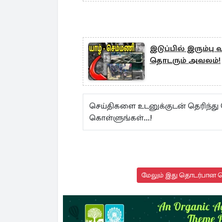
இடுப்பில் இரும்ப
தொடரும் அவலம்!
செய்திகளை உடனுக்குடன் தெரிந்து
கொள்ளுங்கள்...!
மேலும் இது தொடர்பான செ