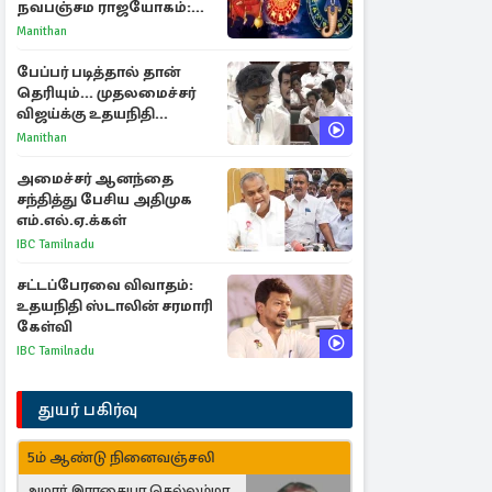
நவபஞ்சம ராஜயோகம்:
அதிர்ஷ்டம் பெறும் 3
Manithan
ராசிகள்!
பேப்பர் படித்தால் தான்
தெரியும்... முதலமைச்சர்
விஜய்க்கு உதயநிதி
ஸ்டாலின் பதிலடி
Manithan
அமைச்சர் ஆனந்தை
சந்தித்து பேசிய அதிமுக
எம்.எல்.ஏ.க்கள்
IBC Tamilnadu
சட்டப்பேரவை விவாதம்:
உதயநிதி ஸ்டாலின் சரமாரி
கேள்வி
IBC Tamilnadu
துயர் பகிர்வு
5ம் ஆண்டு நினைவஞ்சலி
அமரர் இராசையா செல்லம்மா