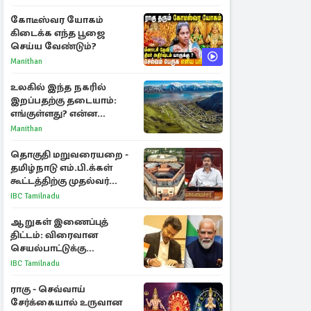
கோடீஸ்வர யோகம்
கிடைக்க எந்த பூஜை
செய்ய வேண்டும்?
Manithan
உலகில் இந்த நகரில்
இறப்பதற்கு தடையாம்:
எங்குள்ளது? என்ன
காரணம் தெரியுமா?
Manithan
தொகுதி மறுவரையறை -
தமிழ்நாடு எம்.பி.க்கள்
கூட்டத்திற்கு முதல்வர்
விஜய் அழைப்பு
IBC Tamilnadu
ஆறுகள் இணைப்புத்
திட்டம்: விரைவான
செயல்பாட்டுக்கு
பிரதமருக்கு முதலமைச்சர்
IBC Tamilnadu
கடிதம்
ராகு - செவ்வாய்
சேர்க்கையால் உருவான