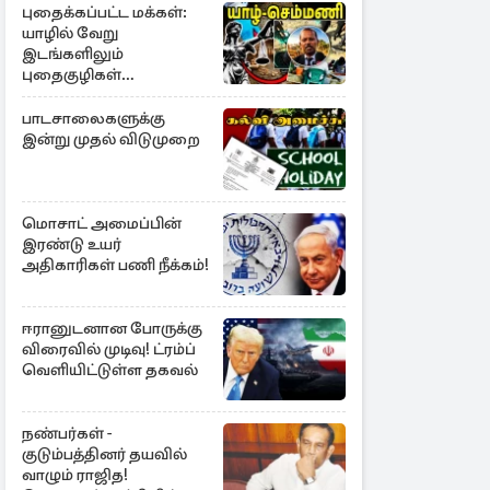
புதைக்கப்பட்ட மக்கள்:
யாழில் வேறு
இடங்களிலும்
புதைகுழிகள்
இருக்கலாம்..!
எழுமாற்றாக அகழ்வு
பாடசாலைகளுக்கு
இன்று முதல் விடுமுறை
மொசாட் அமைப்பின்
இரண்டு உயர்
அதிகாரிகள் பணி நீக்கம்!
ஈரானுடனான போருக்கு
விரைவில் முடிவு! ட்ரம்ப்
வெளியிட்டுள்ள தகவல்
நண்பர்கள் -
குடும்பத்தினர் தயவில்
வாழும் ராஜித!