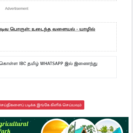
Advertisement
ு வடிவ பொருள்: உடைந்த வளையல் - யாழில்
 கொள்ள IBC தமிழ் WHATSAPP இல் இணைந்து
ய்திகளைப் படிக்க இங்கே கிளிக் செய்யவும்