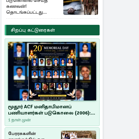
படுகொலை செய்த
கணவன்!
தொடங்கப்பட்டது
விசாரணை
சிறப்பு கட்டுரைகள்
மூதூர் ACF மனிதாபிமானப்
பணியாளர்கள் படுகொலை (2006):
20 ஆண்டுகளாகியும் நீதி
1 நாள் முன்
மறுக்கப்பட்ட மனிதாபிமானப்
பேரவலம்
பேரரசுகளின்