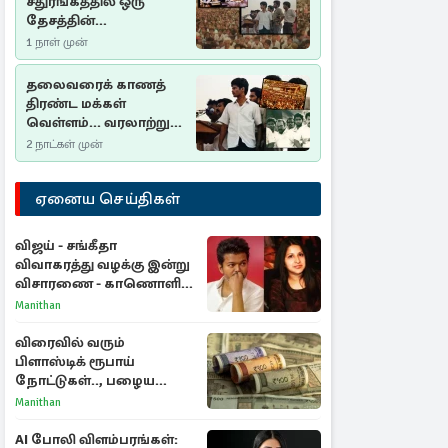
சதுரங்கத்தில் ஒரு
தேசத்தின்
தீர்க்கதரிசனம் :
1 நாள் முன்
சுதுமலை பிரகடனம்
ஒரு வரலாற்றுப் பாடம்
தலைவரைக் காணத்
திரண்ட மக்கள்
வெள்ளம்... வரலாற்றுச்
சிறப்புமிக்க சுதுமலைப்
2 நாட்கள் முன்
பிரகடனம்…
ஏனைய செய்திகள்
விஜய் - சங்கீதா
விவாகரத்து வழக்கு இன்று
விசாரணை - காணொளி
மூலம் ஆஜராக வாய்ப்பு
Manithan
விரைவில் வரும்
பிளாஸ்டிக் ரூபாய்
நோட்டுகள்.., பழைய
காகித நோட்டுகள்
Manithan
செல்லுமா?
AI போலி விளம்பரங்கள்: