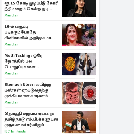
ரூ.15 கோடி இழப்பீடு கோரி
நீதிமன்றம் சென்ற நடிகை
ஸ்ருதி ஹாசன்!
Manithan
10-ம் வகுப்பு
படிக்கும்போதே
சினிமாவில் அறிமுகமான
த்ரிஷா! உண்மையை
Manithan
பகிர்ந்த இயக்குநர் பிரவீன்
காந்தி
Multi Tasking : ஒரே
நேரத்தில் பல
பொறுப்புகளை
கையாளும் டாப் 3 ராசிகள்!
Manithan
Stomach Ulcer: வயிற்று
புண்கள் ஏற்படுவதற்கு
முக்கியமான காரணம்
Manithan
தொகுதி மறுவரையறை:
தமிழ்நாடு எம்.பி.க்களுடன்
முதலமைச்சர் விஜய்
ஆலோசனை
IBC Tamilnadu