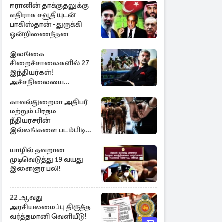
ஈரானின் தாக்குதலுக்கு
எதிராக சவூதியுடன்
பாகிஸ்தான் - துருக்கி
ஒன்றிணைந்தன
இலங்கை
சிறைச்சாலைகளில் 27
இந்தியர்கள்!
அச்சநிலையை
மையப்படுத்தி
ஜெயசங்கர் அறிக்கை
காவல்துறைமா அதிபர்
மற்றும் பிரதம
நீதியரசரின்
இல்லங்களை படம்பிடித்த
சந்தேக நபர் கைது!
யாழில் தவறான
முடிவெடுத்து 19 வயது
இளைஞர் பலி!
22 ஆவது
அரசியலமைப்பு திருத்த
வர்த்தமானி வெளியீடு!