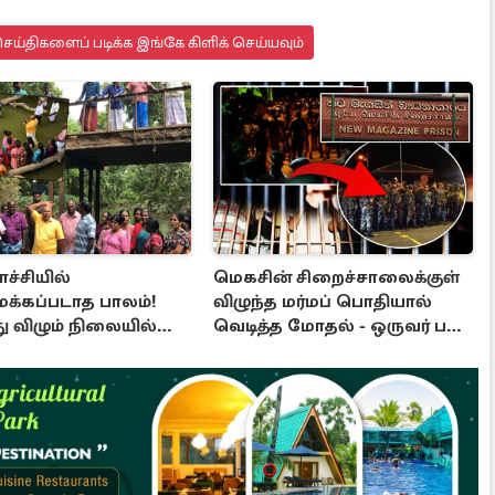
ய்திகளைப் படிக்க இங்கே கிளிக் செய்யவும்
ச்சியில்
மெகசின் சிறைச்சாலைக்குள்
க்கப்படாத பாலம்!
விழுந்த மர்மப் பொதியால்
ு விழும் நிலையில்
வெடித்த மோதல் - ஒருவர் பலி
போராட்டம்
: பலர் காயம்