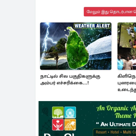
மேலும் இது தொடர்பான செ
நாட்டில் சில பகுதிகளுக்கு
கிளிநொ
அம்பர் எச்சரிக்கை...!
புனரமை
உடைந்த
மக்கள் 