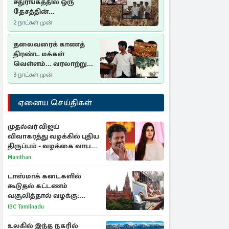
சதுரங்கத்தில் ஒரு
தேசத்தின்
தீர்க்கதரிசனம் :
2 நாட்கள் முன்
சுதுமலை பிரகடனம்
ஒரு வரலாற்றுப் பாடம்
தலைவரைக் காணத்
திரண்ட மக்கள்
வெள்ளம்... வரலாற்றுச்
சிறப்புமிக்க சுதுமலைப்
3 நாட்கள் முன்
பிரகடனம்…
ஏனைய செய்திகள்
முதல்வர் விஜய்
விவாகரத்து வழக்கில் புதிய
திருப்பம் - வழக்கை வாபஸ்
பெற்ற சங்கீதா!
Manithan
டாஸ்மாக் கடைகளில்
கூடுதல் கட்டணம்
வசூலித்தால் வழக்கு:
சென்னை உயர்நீதிமன்றம்
IBC Tamilnadu
உத்தரவு
உலகில் இந்த நகரில்