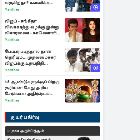
வருகிறதா? கவனிக்க
வேண்டிய எச்சரிக்கை
Manithan
அறிகுறிகள்
விஜய் - சங்கீதா
விவாகரத்து வழக்கு இன்று
விசாரணை - காணொளி
மூலம் ஆஜராக வாய்ப்பு
Manithan
பேப்பர் படித்தால் தான்
தெரியும்... முதலமைச்சர்
விஜய்க்கு உதயநிதி
ஸ்டாலின் பதிலடி
Manithan
18 ஆண்டுகளுக்குப் பிறகு
சூரியன்- கேது அரிய
சேர்க்கை: அதிர்ஷ்டம்
பெறும் 3 ராசிகள்!
Manithan
துயர் பகிர்வு
மரண அறிவித்தல்