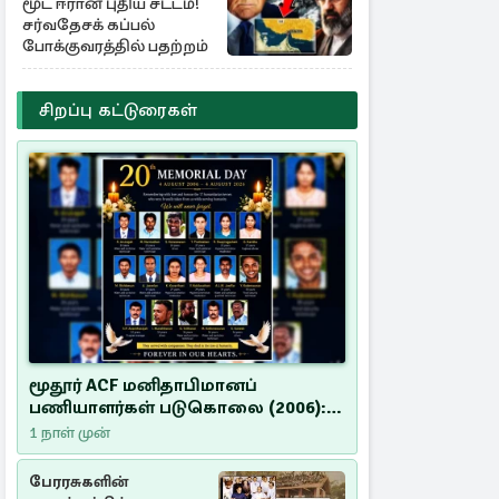
மூட ஈரான் புதிய சட்டம்!
சர்வதேசக் கப்பல்
போக்குவரத்தில் பதற்றம்
சிறப்பு கட்டுரைகள்
மூதூர் ACF மனிதாபிமானப்
பணியாளர்கள் படுகொலை (2006):
20 ஆண்டுகளாகியும் நீதி
1 நாள் முன்
மறுக்கப்பட்ட மனிதாபிமானப்
பேரவலம்
பேரரசுகளின்