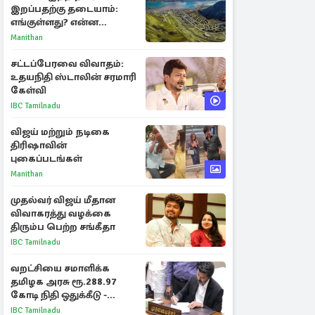
இறப்பதற்கு தடையாம்:
எங்குள்ளது? என்ன
காரணம் தெரியுமா?
Manithan
சட்டப்பேரவை விவாதம்:
உதயநிதி ஸ்டாலின் சரமாரி
கேள்வி
IBC Tamilnadu
விஜய் மற்றும் நடிகை
திரிஷாவின்
புகைப்படங்கள்
Manithan
முதல்வர் விஜய் மீதான
விவாகரத்து வழக்கை
திரும்ப பெற்ற சங்கீதா
IBC Tamilnadu
வறட்சியை சமாளிக்க
தமிழக அரசு ரூ.288.97
கோடி நிதி ஒதுக்கீடு -
வெளியான அரசாணை
IBC Tamilnadu