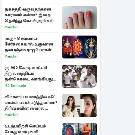
நகசுத்தி வருவதற்கான
காரணம் என்ன? இதை
தெரிந்து கொள்ளுங்கள்
Manithan
ராகு - செவ்வாய்
சேர்க்கையால் உருவான
நவபஞ்சம ராஜயோகம்:
அதிர்ஷ்டம் பெறும் 3
Manithan
ராசிகள்!
ரூ.900 கோடி லாட்டரி
நிறுவனத்திடம்
நன்கொடை வாங்கியது
ஏன்? உதயநிதி - ஆதவ்
IBC Tamilnadu
விவாதம்
விமானப் பயணத்தில் ஷீட்
மாஸ்க் பயன்படுத்தலாமா?
திரிஷாவின் வைரல்
செல்ஃபிக்கு மருத்துவர்
Manithan
விளக்கம்
உடற்பயிற்சி செய்யும்
போது மார்பு வலி