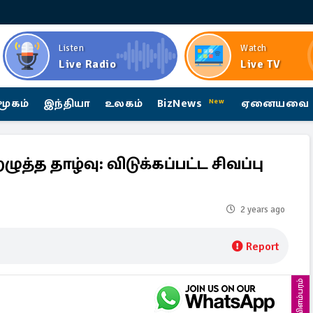
Listen
Watch
Live Radio
Live TV
மூகம்
இந்தியா
உலகம்
BizNews
ஏனையவை
New
த்த தாழ்வு: விடுக்கப்பட்ட சிவப்பு
2 years ago
Report
விளம்பரம்