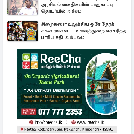
அரசியல் கைதிகளின் பாதுகாப்பு
தொடர்பில் அச்சம்
சிறைகளை உலுக்கிய ஒரே நேரக்
கலவரங்கள்....! உளவுத்துறை எச்சரித்த
பாரிய சதி அம்பலம்