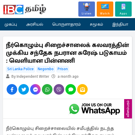
Listen
Watch
Apps
முகப்பு
அரசியல்
பொருளாதாரம்
சமூகம்
இந்தியா
நீர்கொழும்பு சிறைச்சாலைக் கலவரத்தின்
முக்கிய சந்தேக நபரான சுரேஷ் படுகாயம்
: வெளியான பின்னணி
Sri Lanka Police
Negombo
Prison
By Independent Writer
a month ago
விளம்பரம்
நீர்கொழும்பு சிறைச்சாலையில் சமீபத்தில் நடந்த