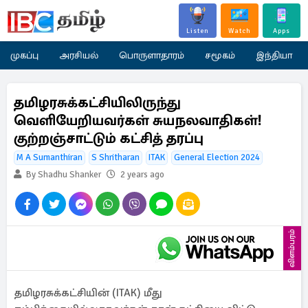
Listen
Watch
Apps
முகப்பு
அரசியல்
பொருளாதாரம்
சமூகம்
இந்தியா
தமிழரசுக்கட்சியிலிருந்து
வெளியேறியவர்கள் சுயநலவாதிகள்!
குற்றஞ்சாட்டும் கட்சித் தரப்பு
M A Sumanthiran
S Shritharan
ITAK
General Election 2024
By Shadhu Shanker
2 years ago
விளம்பரம்
தமிழரசுக்கட்சியின் (ITAK) மீது