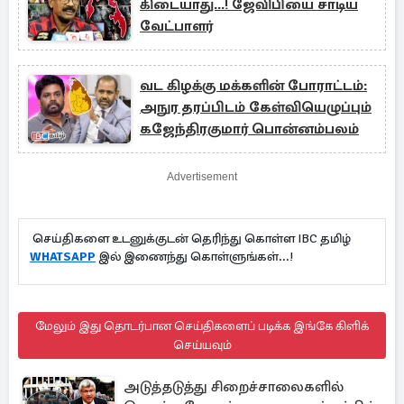
கிடையாது...! ஜேவிபியை சாடிய
வேட்பாளர்
வட கிழக்கு மக்களின் போராட்டம்:
அநுர தரப்பிடம் கேள்வியெழுப்பும்
கஜேந்திரகுமார் பொன்னம்பலம்
Advertisement
செய்திகளை உடனுக்குடன் தெரிந்து கொள்ள IBC தமிழ்
WHATSAPP
இல் இணைந்து கொள்ளுங்கள்...!
மேலும் இது தொடர்பான செய்திகளைப் படிக்க இங்கே கிளிக்
செய்யவும்
அடுத்தடுத்து சிறைச்சாலைகளில்