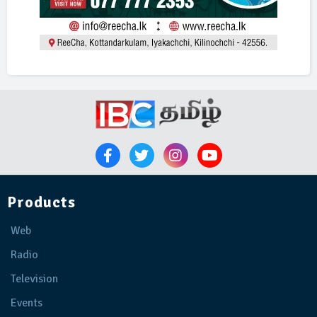
Products
Web
Radio
Television
Events