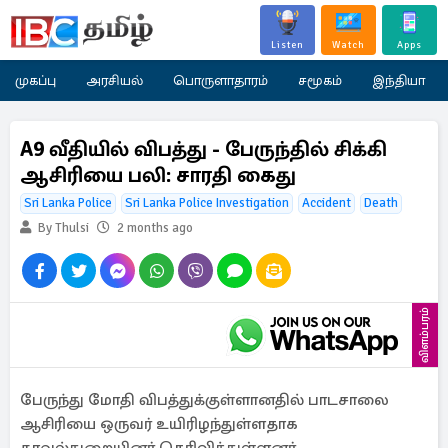
Listen
Watch
Apps
முகப்பு
அரசியல்
பொருளாதாரம்
சமூகம்
இந்தியா
A9 வீதியில் விபத்து - பேருந்தில் சிக்கி
ஆசிரியை பலி: சாரதி கைது
Sri Lanka Police
Sri Lanka Police Investigation
Accident
Death
By Thulsi
2 months ago
விளம்பரம்
பேருந்து மோதி விபத்துக்குள்ளானதில் பாடசாலை
ஆசிரியை ஒருவர் உயிரிழந்துள்ளதாக