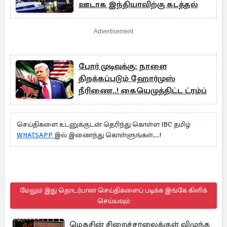
ஊடாக இந்தியாவிற்கு கடத்தல்
Advertisement
போர் முடிவுக்கு: நாளை
திறக்கப்படும் ஹோர்முஸ்
நீரிணை..! கையெழுத்திட்ட ட்ரம்ப்
செய்திகளை உடனுக்குடன் தெரிந்து கொள்ள IBC தமிழ்
WHATSAPP
இல் இணைந்து கொள்ளுங்கள்...!
மேலும் இது தொடர்பான செய்திகளைப் படிக்க இங்கே கிளிக்
செய்யவும்
மெகசின் சிறைச்சாலைக்குள் விழுந்த